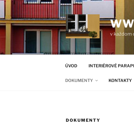
Prejsť
na
obsah
WW
v každom 
ÚVOD
INTERIÉROVÉ PARAP
DOKUMENTY
KONTAKTY
DOKUMENTY