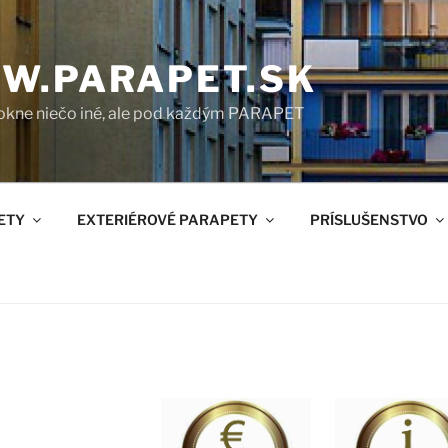
W.PARAPET.SK
okne niečo iné, ale pod každým PARAPET
ETY
EXTERIÉROVÉ PARAPETY
PRÍSLUŠENSTVO