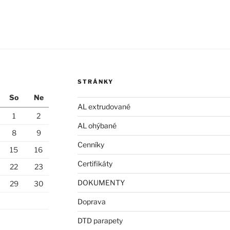
STRÁNKY
So
Ne
AL extrudované
1
2
AL ohýbané
8
9
Cenníky
15
16
Certifikáty
22
23
DOKUMENTY
29
30
Doprava
DTD parapety