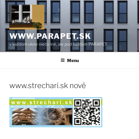
Prejsť
na
obsah
WWW.PARAPET.SK
v každom okne niečo iné, ale pod každým PARAPET
Menu
www.strechari.sk nové