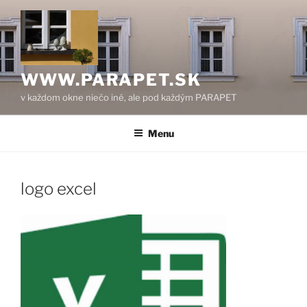
Prejsť
na
obsah
WWW.PARAPET.SK
v každom okne niečo iné, ale pod každým PARAPET
Menu
logo excel