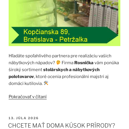
Hľadáte spoľahlivého partnera pre realizáciu vašich
nábytkových nápadov?
Firma
Rosnička
vám ponúka
široký sortiment
stolárskych a nábytkových
polotovarov
, ktoré ocenia profesionálni majstri aj
domáci kutilovia.
„ROSNIČKA“
Pokračovať v čítaní
PUBLIKOVANÉ
13. JÚLA 2026
CHCETE MAŤ DOMA KÚSOK PRÍRODY?