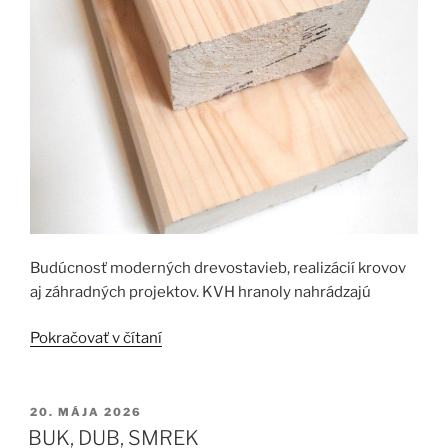
Budúcnosť moderných drevostavieb, realizácií krovov
aj záhradných projektov. KVH hranoly nahrádzajú
„KVH
Pokračovať v čítaní
HRANOLY“
PUBLIKOVANÉ
20. MÁJA 2026
BUK, DUB, SMREK