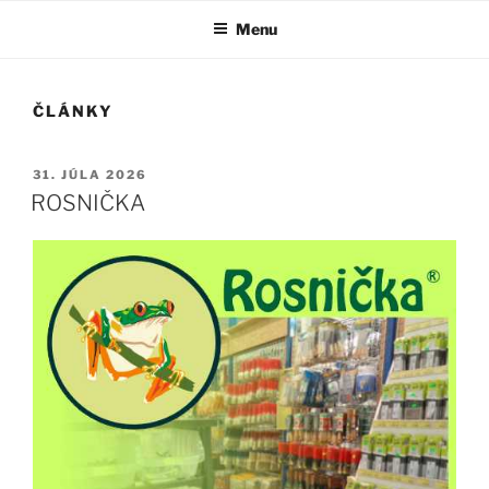
Menu
ČLÁNKY
PUBLIKOVANÉ
31. JÚLA 2026
ROSNIČKA