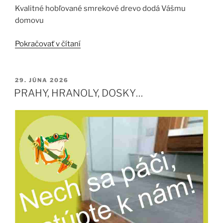
Kvalitné hobľované smrekové drevo dodá Vášmu
domovu
„CHCETE
Pokračovať v čítaní
MAŤ
DOMA
KÚSOK
PUBLIKOVANÉ
29. JÚNA 2026
PRÍRODY?
PRAHY, HRANOLY, DOSKY…
STAVTE
NA
DREVO!“