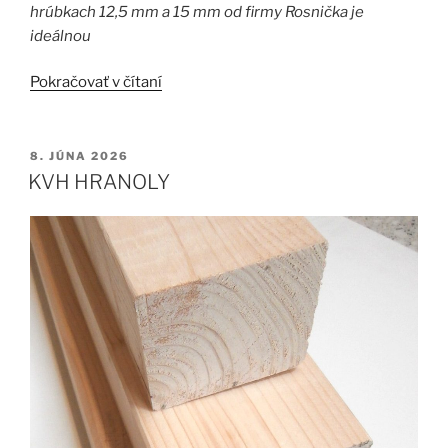
hrúbkach 12,5 mm a 15 mm od firmy Rosnička je
ideálnou
„TATRANSKÝ
Pokračovať v čítaní
PROFIL,
DOSKY,
DLÁŽKOVICA“
PUBLIKOVANÉ
8. JÚNA 2026
KVH HRANOLY