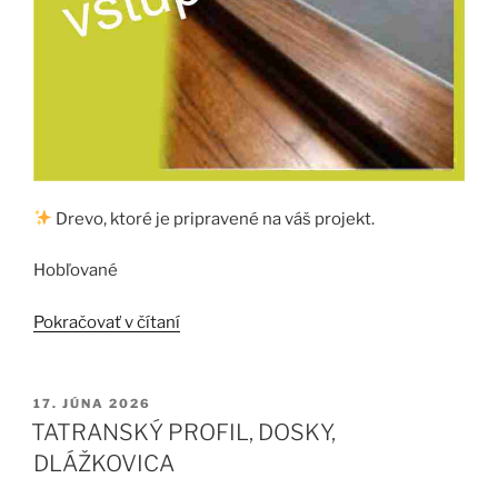
Drevo, ktoré je pripravené na váš projekt.
Hobľované
„PRAHY,
Pokračovať v čítaní
HRANOLY,
DOSKY…“
PUBLIKOVANÉ
17. JÚNA 2026
TATRANSKÝ PROFIL, DOSKY,
DLÁŽKOVICA