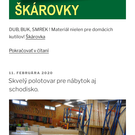
DUB, BUK, SMREK ! Materiál nielen pre domácich
kutilov!
Škárovka
„Tvoriť
Pokračovať v čítaní
s
ňou
je
PUBLIKOVANÉ
11. FEBRUÁRA 2020
radosť.“
Skvelý polotovar pre nábytok aj
schodisko.