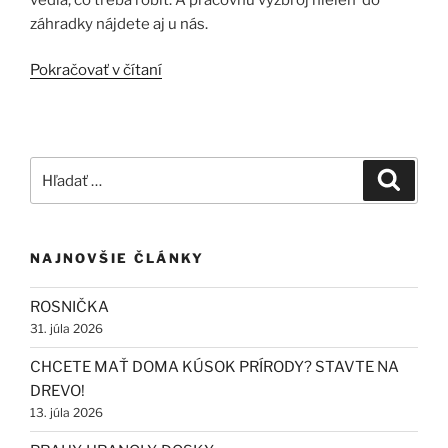
záhradky nájdete aj u nás.
„ZÁHRADKÁRI
Pokračovať v čítaní
V
PLNOM
NASADENÍ“
Hľadať:
Vyhľad
NAJNOVŠIE ČLÁNKY
ROSNIČKA
31. júla 2026
CHCETE MAŤ DOMA KÚSOK PRÍRODY? STAVTE NA
DREVO!
13. júla 2026