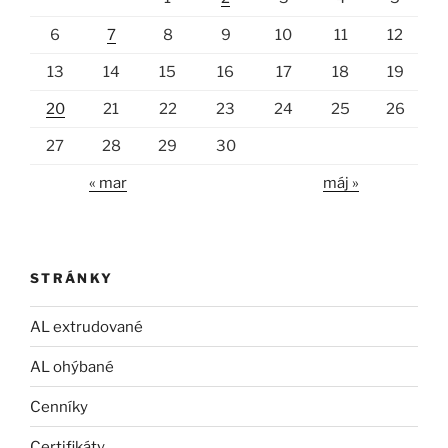
6
7
8
9
10
11
12
13
14
15
16
17
18
19
20
21
22
23
24
25
26
27
28
29
30
« mar
máj »
STRÁNKY
AL extrudované
AL ohýbané
Cenníky
Certifikáty