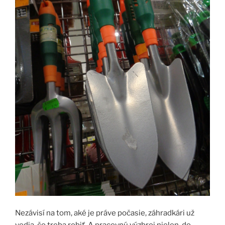
Nezávisí na tom, aké je práve počasie, záhradkári už
vedia, čo treba robiť. A pracovnú výzbroj nielen do