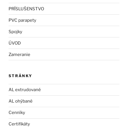
PRÍSLUŠENSTVO
PVC parapety
Spojky
ÚVOD
Zameranie
STRÁNKY
AL extrudované
AL ohýbané
Cenníky
Certifikáty