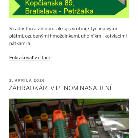
S radosťou a vášňou…ale aj s vrutmi, styčnikovými
plátmi, ozubenými hmoždinkami, uholníkmi, kotviacimi
pätkami a
„PRACUJEME
Pokračovať v čítaní
S
DREVOM“
PUBLIKOVANÉ
2. APRÍLA 2026
ZÁHRADKÁRI V PLNOM NASADENÍ