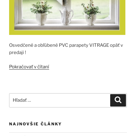
Osvedčené a obľúbené PVC parapety VITRAGE opäť v
predaji !
„PARAPETY
Pokračovať v čítaní
VITRAGE“
Hľadať:
Vyhľad
NAJNOVŠIE ČLÁNKY