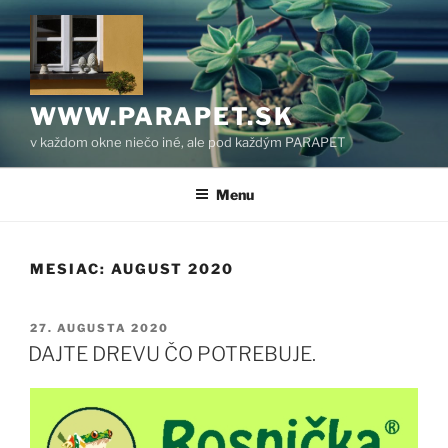
Prejsť
na
obsah
WWW.PARAPET.SK
v každom okne niečo iné, ale pod každým PARAPET
Menu
MESIAC:
AUGUST 2020
PUBLIKOVANÉ
27. AUGUSTA 2020
DAJTE DREVU ČO POTREBUJE.