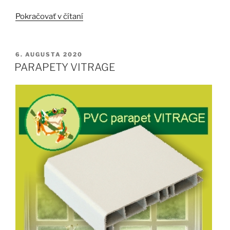
„DAJTE
Pokračovať v čítaní
DREVU
ČO
POTREBUJE.“
PUBLIKOVANÉ
6. AUGUSTA 2020
PARAPETY VITRAGE