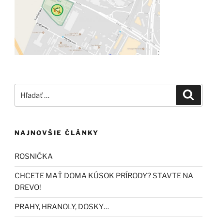
Hľadať:
Vyhľad
NAJNOVŠIE ČLÁNKY
ROSNIČKA
CHCETE MAŤ DOMA KÚSOK PRÍRODY? STAVTE NA
DREVO!
PRAHY, HRANOLY, DOSKY…