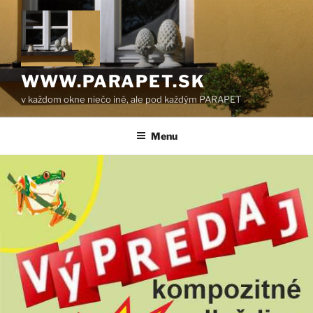
Prejsť
na
obsah
WWW.PARAPET.SK
v každom okne niečo iné, ale pod každým PARAPET
Menu