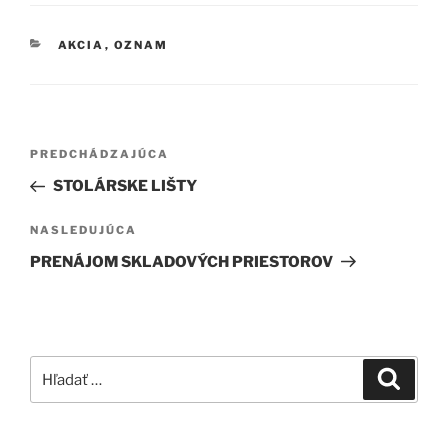
KATEGÓRIE
AKCIA
,
OZNAM
Navigácia
Predchádzajúci
PREDCHÁDZAJÚCA
v
článok
STOLÁRSKE LIŠTY
článku
Ďalší
NASLEDUJÚCA
článok
PRENÁJOM SKLADOVÝCH PRIESTOROV
Hľadať:
Vyhľad