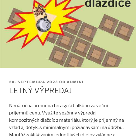
PUBLIKOVANÉ
20. SEPTEMBRA 2023
OD
ADMINI
LETNÝ VÝPREDAJ
Nenáročná premena terasy či balkónu za veľmi
príjemnú cenu. Využite sezónny výpredaj
kompozitných dlaždíc z materiálu, ktorý je
príjemný na
vzľad aj dotyk, s minimálnymi požiadavkami na údržbu.
Montáž zaklikávaním jednotlivých dielov zvládne aj