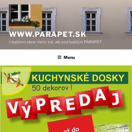
Prejsť
na
obsah
WWW.PARAPET.SK
v každom okne niečo iné, ale pod každým PARAPET
Menu