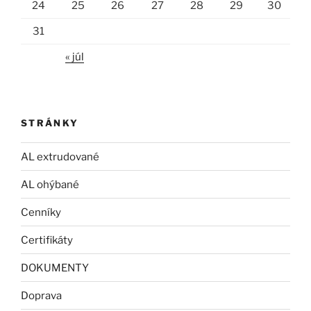
24
25
26
27
28
29
30
31
« júl
STRÁNKY
AL extrudované
AL ohýbané
Cenníky
Certifikáty
DOKUMENTY
Doprava