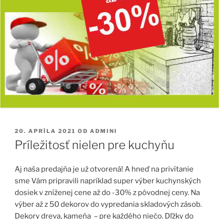
PUBLIKOVANÉ
20. APRÍLA 2021
OD
ADMINI
Príležitosť nielen pre kuchyňu
Aj naša predajňa je už otvorená! A hneď na privítanie
sme Vám pripravili napríklad super výber kuchynských
dosiek v zníženej cene až do -30% z pôvodnej ceny.
Na
výber až z 50 dekorov do vypredania skladových zásob.
Dekory dreva, kameňa – pre každého niečo. Dľžky do