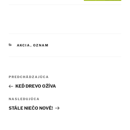
KATEGÓRIE
AKCIA
,
OZNAM
Navigácia
Predchádzajúci
PREDCHÁDZAJÚCA
v
článok
KEĎ DREVO OŽÍVA
článku
Ďalší
NASLEDUJÚCA
článok
STÁLE NIEČO NOVÉ!