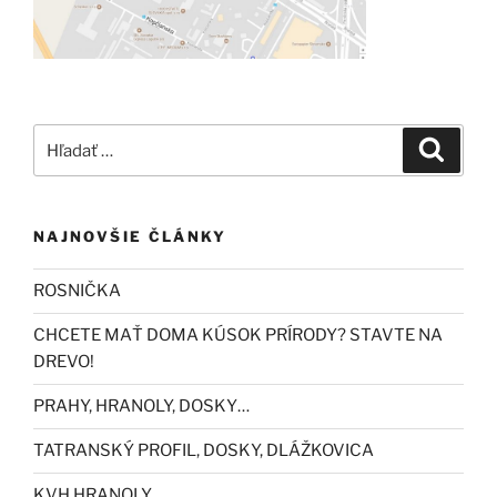
Hľadať:
Vyhľad
NAJNOVŠIE ČLÁNKY
ROSNIČKA
CHCETE MAŤ DOMA KÚSOK PRÍRODY? STAVTE NA
DREVO!
PRAHY, HRANOLY, DOSKY…
TATRANSKÝ PROFIL, DOSKY, DLÁŽKOVICA
KVH HRANOLY