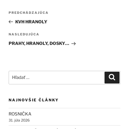
Navigácia
Predchádzajúci
PREDCHÁDZAJÚCA
v
článok
KVH HRANOLY
článku
Ďalší
NASLEDUJÚCA
článok
PRAHY, HRANOLY, DOSKY…
Hľadať:
Vyhľad
NAJNOVŠIE ČLÁNKY
ROSNIČKA
31. júla 2026