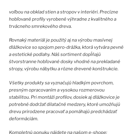
voľbou na obklad stien a stropov v interiéri. Precízne
hobľované profily vyrobené výhradne z kvalitného a
trvácneho smrekového dreva.
Rovnaký materiál je použitý aj na výrobu masívnej
dlážkovice so spojom pero-drážka, ktorá vytvára pevné
a estetické podlahy. Náš sortiment dopĺňajú
štvorstranne hobľované dosky vhodné na prekladané
stropy, výrobu nábytku a rôzne drevené konštrukcie.
Všetky produkty sa vyznačujú hladkým povrchom,
presným opracovaním a vysokou rozmerovou
stabilitou. Pri montáži profilov, dosiek aj dlážkovice je
potrebné dodržať dilatačné medzery, ktoré umožňujú
drevu prirodzene pracovať a pomáhajú predchádzať
deformáciám.
Kompletnú ponuku nájdete na našom e-shope: