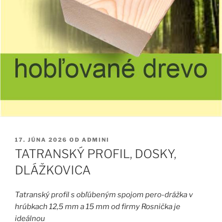
PUBLIKOVANÉ
17. JÚNA 2026
OD
ADMINI
TATRANSKÝ PROFIL, DOSKY,
DLÁŽKOVICA
Tatranský profil s obľúbeným spojom pero-drážka v
hrúbkach 12,5 mm a 15 mm od firmy Rosnička je
ideálnou