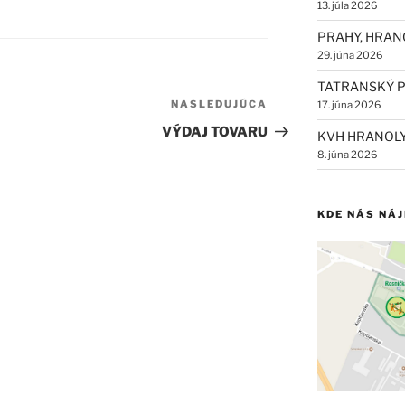
13. júla 2026
PRAHY, HRAN
29. júna 2026
TATRANSKÝ P
NASLEDUJÚCA
Ďalší
17. júna 2026
článok
VÝDAJ TOVARU
KVH HRANOL
8. júna 2026
KDE NÁS NÁ