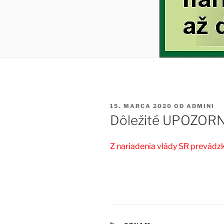
PUBLIKOVANÉ
15. MARCA 2020
OD
ADMINI
Dôležité UPOZORNE
Z nariadenia vlády SR prevádz