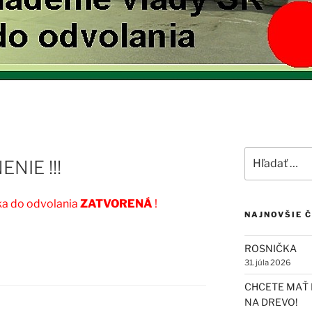
Hľadať:
NIE !!!
ka do odvolania
ZATVORENÁ
!
NAJNOVŠIE 
ROSNIČKA
31. júla 2026
CHCETE MAŤ 
NA DREVO!