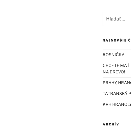
Hľadať:
NAJNOVŠIE 
ROSNIČKA
CHCETE MAŤ 
NA DREVO!
PRAHY, HRAN
TATRANSKÝ P
KVH HRANOL
ARCHÍV