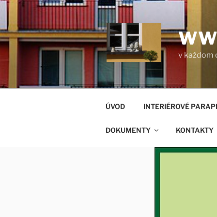
Prejsť
na
obsah
WW
v každom 
ÚVOD
INTERIÉROVÉ PARAP
DOKUMENTY
KONTAKTY