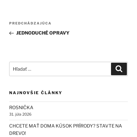
Navigácia
Predchádzajúci
PREDCHÁDZAJÚCA
v
článok
JEDNODUCHÉ OPRAVY
článku
Hľadať:
Vyhľad
NAJNOVŠIE ČLÁNKY
ROSNIČKA
31. júla 2026
CHCETE MAŤ DOMA KÚSOK PRÍRODY? STAVTE NA
DREVO!