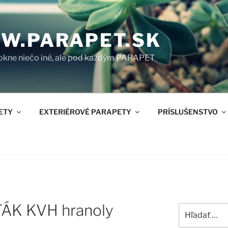
W.PARAPET.SK
okne niečo iné, ale pod každým PARAPET
ETY
EXTERIÉROVÉ PARAPETY
PRÍSLUŠENSTVO
ÁK KVH hranoly
Hľadať: