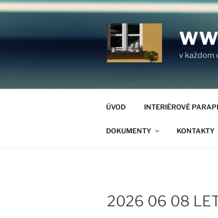
Prejsť
na
obsah
WW
v každom 
ÚVOD
INTERIÉROVÉ PARAP
DOKUMENTY
KONTAKTY
2026 06 08 LET