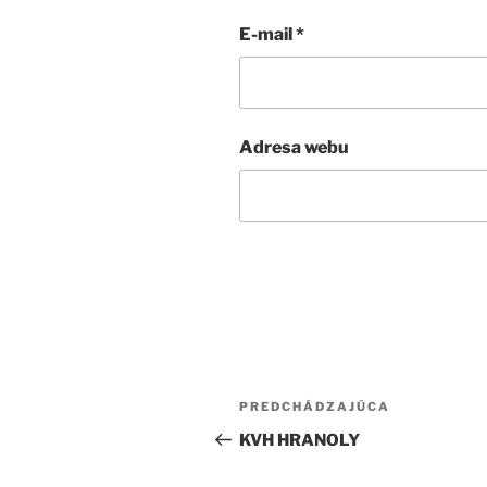
E-mail
*
Adresa webu
Navigácia
Predchádzajúci
PREDCHÁDZAJÚCA
v
článok
KVH HRANOLY
článku