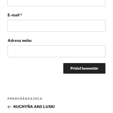
E-mail
*
Adresa webu
Navigácia
Predchádzajúci
PREDCHÁDZAJÚCA
v
článok
KUCHYŇA AKO LUSK!
článku