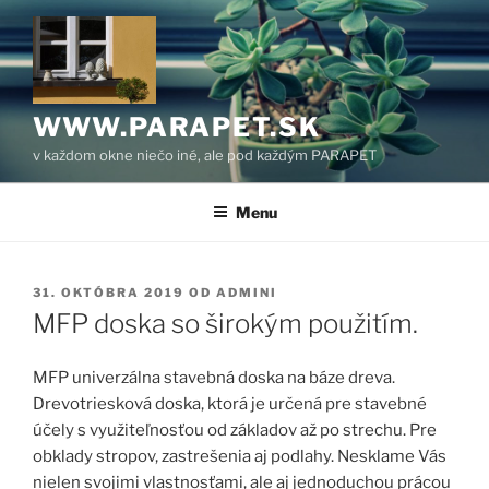
Prejsť
na
obsah
WWW.PARAPET.SK
v každom okne niečo iné, ale pod každým PARAPET
Menu
PUBLIKOVANÉ
31. OKTÓBRA 2019
OD
ADMINI
MFP doska so širokým použitím.
MFP univerzálna stavebná doska na báze dreva.
Drevotriesková doska, ktorá je určená pre stavebné
účely s využiteľnosťou od základov až po strechu.
Pre
obklady stropov, zastrešenia aj podlahy. Nesklame Vás
nielen svojimi vlastnosťami, ale aj jednoduchou prácou