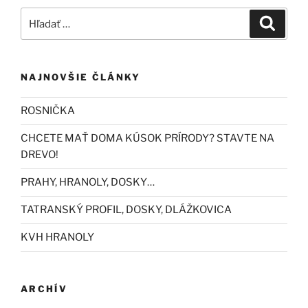
Hľadať:
Vyhľad
NAJNOVŠIE ČLÁNKY
ROSNIČKA
CHCETE MAŤ DOMA KÚSOK PRÍRODY? STAVTE NA
DREVO!
PRAHY, HRANOLY, DOSKY…
TATRANSKÝ PROFIL, DOSKY, DLÁŽKOVICA
KVH HRANOLY
ARCHÍV