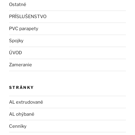
Ostatné
PRÍSLUŠENSTVO
PVC parapety
Spojky
ÚVOD
Zameranie
STRÁNKY
AL extrudované
AL ohýbané
Cenníky