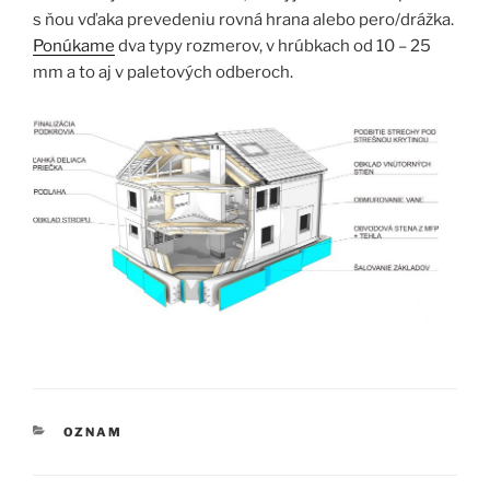
s ňou vďaka prevedeniu rovná hrana alebo pero/drážka.
Ponúkame
dva typy rozmerov, v hrúbkach od 10 – 25
mm a to aj v paletových odberoch.
KATEGÓRIE
OZNAM