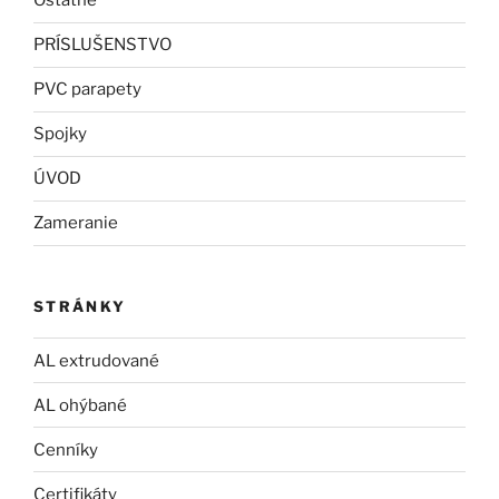
Ostatné
PRÍSLUŠENSTVO
PVC parapety
Spojky
ÚVOD
Zameranie
STRÁNKY
AL extrudované
AL ohýbané
Cenníky
Certifikáty