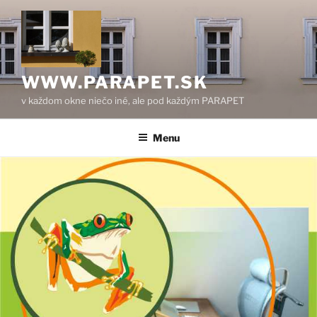
Prejsť
na
obsah
WWW.PARAPET.SK
v každom okne niečo iné, ale pod každým PARAPET
Menu