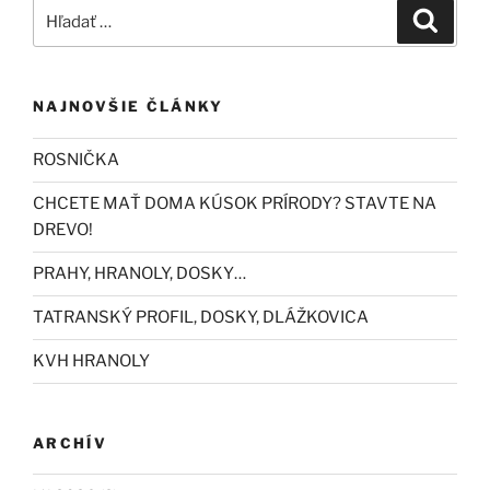
Hľadať:
Vyhľad
NAJNOVŠIE ČLÁNKY
ROSNIČKA
CHCETE MAŤ DOMA KÚSOK PRÍRODY? STAVTE NA
DREVO!
PRAHY, HRANOLY, DOSKY…
TATRANSKÝ PROFIL, DOSKY, DLÁŽKOVICA
KVH HRANOLY
ARCHÍV