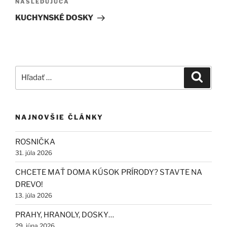
Ďalší
NASLEDUJÚCA
článok
KUCHYNSKÉ DOSKY
Hľadať:
Vyhľad
NAJNOVŠIE ČLÁNKY
ROSNIČKA
31. júla 2026
CHCETE MAŤ DOMA KÚSOK PRÍRODY? STAVTE NA
DREVO!
13. júla 2026
PRAHY, HRANOLY, DOSKY…
29. júna 2026