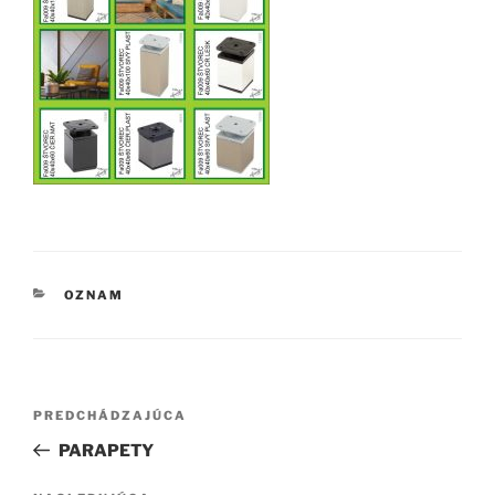
KATEGÓRIE
OZNAM
Navigácia
Predchádzajúci
PREDCHÁDZAJÚCA
v
článok
PARAPETY
článku