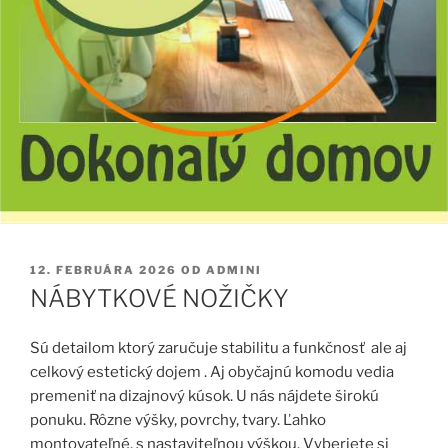
PUBLIKOVANÉ
12. FEBRUÁRA 2026
OD
ADMINI
NÁBYTKOVÉ NOŽIČKY
Sú detailom ktorý zaručuje stabilitu a funkčnosť ale aj
celkový estetický dojem . Aj obyčajnú komodu vedia
premeniť na dizajnový kúsok. U nás nájdete širokú
ponuku. Rôzne výšky, povrchy, tvary. Ľahko
montovateľné, s nastaviteľnou výškou. Vyberiete si