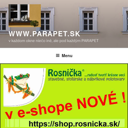
Prejsť
na
obsah
WWW.PARAPET.SK
v každom okne niečo iné, ale pod každým PARAPET
Menu