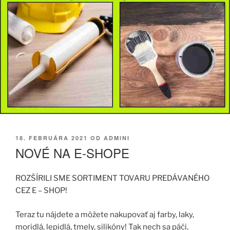
PUBLIKOVANÉ
18. FEBRUÁRA 2021
OD
ADMINI
NOVÉ NA E-SHOPE
ROZŠÍRILI SME SORTIMENT TOVARU PREDÁVANÉHO
CEZ E – SHOP!
Teraz tu nájdete a môžete nakupovať aj farby, laky,
moridlá, lepidlá, tmely, silikóny! Tak nech sa páči,