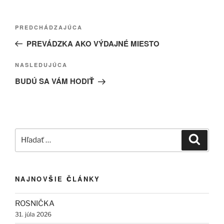
Navigácia
Predchádzajúci
PREDCHÁDZAJÚCA
v
článok
PREVÁDZKA AKO VÝDAJNÉ MIESTO
článku
Ďalší
NASLEDUJÚCA
článok
BUDÚ SA VÁM HODIŤ
Hľadať:
Vyhľad
NAJNOVŠIE ČLÁNKY
ROSNIČKA
31. júla 2026