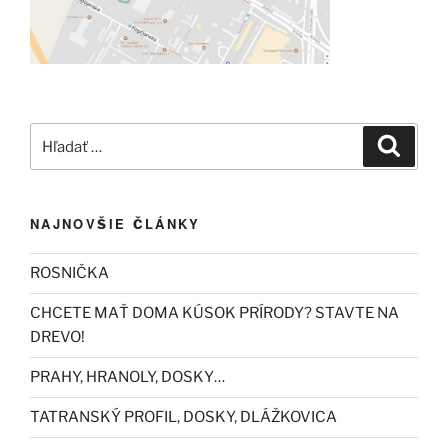
Hľadať:
Vyhľad
NAJNOVŠIE ČLÁNKY
ROSNIČKA
CHCETE MAŤ DOMA KÚSOK PRÍRODY? STAVTE NA
DREVO!
PRAHY, HRANOLY, DOSKY…
TATRANSKÝ PROFIL, DOSKY, DLÁŽKOVICA