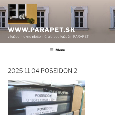
Prejsť
na
obsah
WWW.PARAPET.SK
v každom okne niečo iné, ale pod každým PARAPET
Menu
2025 11 04 POSEIDON 2