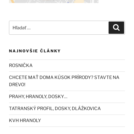
Hľadať:
Vyhľad
NAJNOVŠIE ČLÁNKY
ROSNIČKA
CHCETE MAŤ DOMA KÚSOK PRÍRODY? STAVTE NA
DREVO!
PRAHY, HRANOLY, DOSKY…
TATRANSKÝ PROFIL, DOSKY, DLÁŽKOVICA
KVH HRANOLY