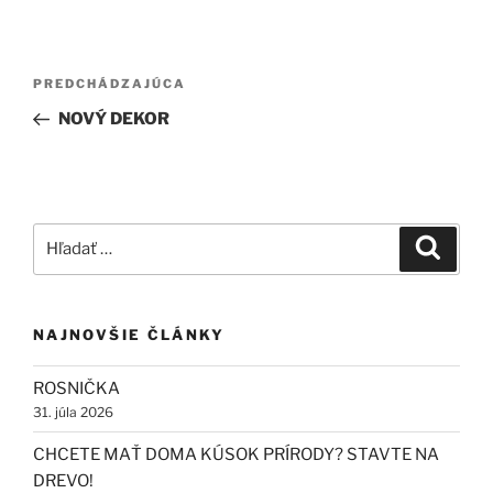
Navigácia
Predchádzajúci
PREDCHÁDZAJÚCA
v
článok
NOVÝ DEKOR
článku
Hľadať:
Vyhľad
NAJNOVŠIE ČLÁNKY
ROSNIČKA
31. júla 2026
CHCETE MAŤ DOMA KÚSOK PRÍRODY? STAVTE NA
DREVO!