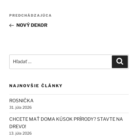
Navigácia
Predchádzajúci
PREDCHÁDZAJÚCA
v
článok
NOVÝ DEKOR
článku
Hľadať:
Vyhľad
NAJNOVŠIE ČLÁNKY
ROSNIČKA
31. júla 2026
CHCETE MAŤ DOMA KÚSOK PRÍRODY? STAVTE NA
DREVO!
13. júla 2026