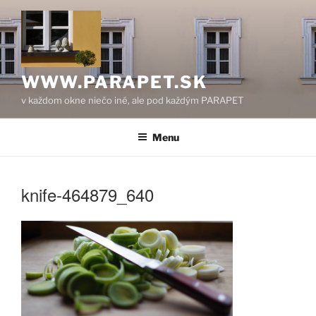
Prejsť
na
obsah
WWW.PARAPET.SK
v každom okne niečo iné, ale pod každým PARAPET
Menu
knife-464879_640