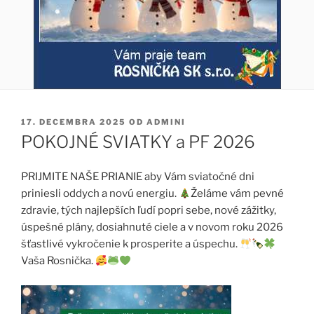
PUBLIKOVANÉ
17. DECEMBRA 2025
OD
ADMINI
POKOJNÉ SVIATKY a PF 2026
PRIJMITE NAŠE PRIANIE aby Vám sviatočné dni
priniesli
oddych a novú energiu.
Želáme vám pevné
zdravie, tých najlepších ľudí popri sebe, nové zážitky,
úspešné plány, dosiahnuté ciele a v novom roku 2026
šťastlivé vykročenie k prosperite a úspechu.
Vaša Rosnička.