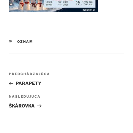
KATEGÓRIE
OZNAM
Navigácia
Predchádzajúci
PREDCHÁDZAJÚCA
v
článok
PARAPETY
článku
Ďalší
NASLEDUJÚCA
článok
ŠKÁROVKA