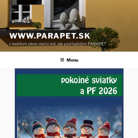
Prejsť
na
obsah
WWW.PARAPET.SK
v každom okne niečo iné, ale pod každým PARAPET
Menu