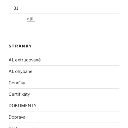
31
« júl
STRÁNKY
AL extrudované
AL ohýbané
Cenníky
Certifikáty
DOKUMENTY
Doprava