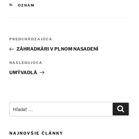
KATEGÓRIE
OZNAM
Navigácia
Predchádzajúci
PREDCHÁDZAJÚCA
v
článok
ZÁHRADKÁRI V PLNOM NASADENÍ
článku
Ďalší
NASLEDUJÚCA
článok
UMÝVADLÁ
Hľadať:
Vyhľad
NAJNOVŠIE ČLÁNKY