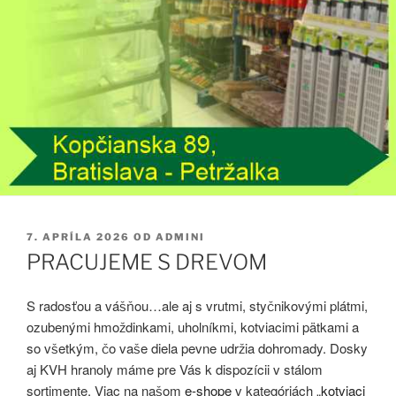
PUBLIKOVANÉ
7. APRÍLA 2026
OD
ADMINI
PRACUJEME S DREVOM
S radosťou a vášňou…ale aj s vrutmi, styčnikovými plátmi,
ozubenými hmoždinkami, uholníkmi, kotviacimi pätkami a
so všetkým, čo vaše diela pevne udržia dohromady. Dosky
aj KVH hranoly máme pre Vás k dispozícii v stálom
sortimente. Viac na našom
e-shope
v kategóriách „
kotviaci