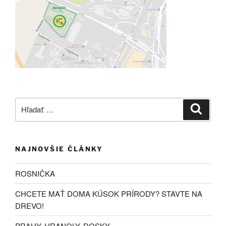
Hľadať:
Vyhľad
NAJNOVŠIE ČLÁNKY
ROSNIČKA
CHCETE MAŤ DOMA KÚSOK PRÍRODY? STAVTE NA
DREVO!
PRAHY, HRANOLY, DOSKY…