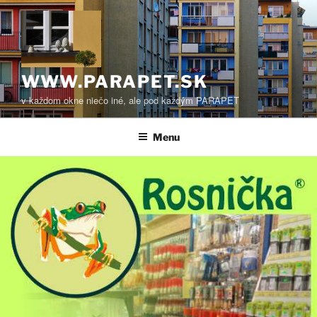
Prejsť
na
obsah
WWW.PARAPET.SK
v každom okne niečo iné, ale pod každým PARAPET
Menu