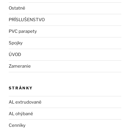
Ostatné
PRÍSLUŠENSTVO
PVC parapety
Spojky
ÚVOD
Zameranie
STRÁNKY
AL extrudované
AL ohýbané
Cenníky