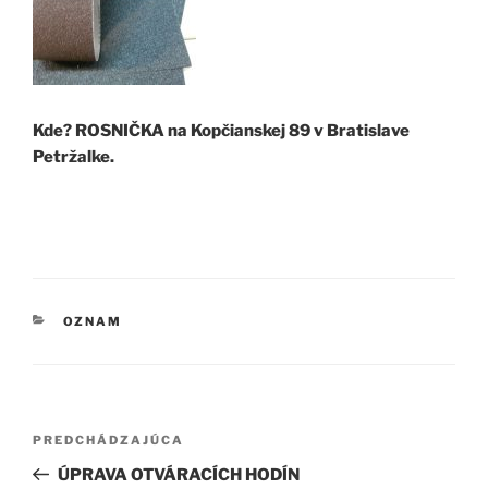
Kde? ROSNIČKA na Kopčianskej 89 v Bratislave
Petržalke.
KATEGÓRIE
OZNAM
Navigácia
Predchádzajúci
PREDCHÁDZAJÚCA
v
článok
ÚPRAVA OTVÁRACÍCH HODÍN