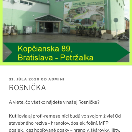
PUBLIKOVANÉ
31. JÚLA 2020
OD
ADMINI
ROSNIČKA
A viete, čo všetko nájdete v našej Rosničke?
Kutilovia aj profi-remeselníci budú vo svojom živle!
Od
stavebného reziva – hranolov, dosiek, fošní, MFP
dosiek, cez hobľované dosky – hranoly, škárovky, lišty,