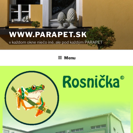
Prejsť
na
obsah
WWW.PARAPET.SK
v každom okne niečo iné, ale pod každým PARAPET
Menu