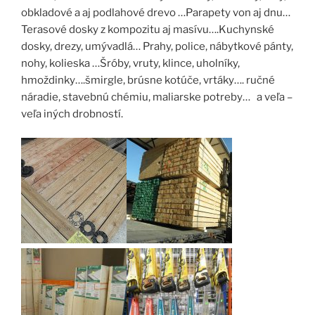
obkladové a aj podlahové drevo …Parapety von aj dnu…
Terasové dosky z kompozitu aj masívu….Kuchynské
dosky, drezy, umývadlá… Prahy, police, nábytkové pánty,
nohy, kolieska …Šróby, vruty, klince, uholníky,
hmoždinky….šmirgle, brúsne kotúče, vrtáky…. ručné
náradie, stavebnú chémiu, maliarske potreby… a veľa –
veľa iných drobností.