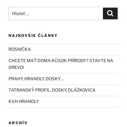
Hľadať:
Vyhľad
NAJNOVŠIE ČLÁNKY
ROSNIČKA
CHCETE MAŤ DOMA KÚSOK PRÍRODY? STAVTE NA
DREVO!
PRAHY, HRANOLY, DOSKY…
TATRANSKÝ PROFIL, DOSKY, DLÁŽKOVICA
KVH HRANOLY
ARCHÍV