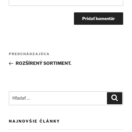
Navigácia
Predchádzajúci
PREDCHÁDZAJÚCA
v
článok
ROZŠÍRENÝ SORTIMENT.
článku
Hľadať:
Vyhľad
NAJNOVŠIE ČLÁNKY