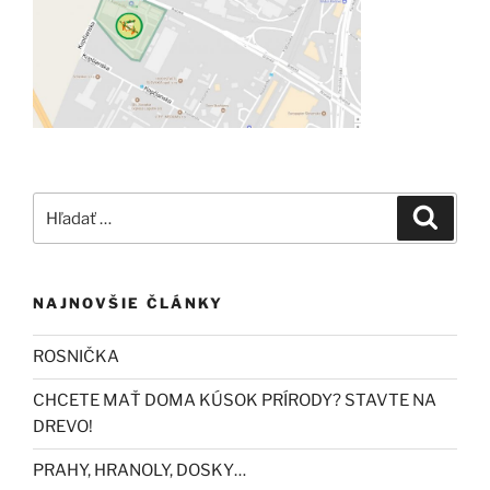
Hľadať:
Vyhľad
NAJNOVŠIE ČLÁNKY
ROSNIČKA
CHCETE MAŤ DOMA KÚSOK PRÍRODY? STAVTE NA
DREVO!
PRAHY, HRANOLY, DOSKY…