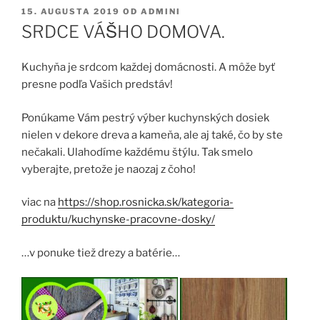
PUBLIKOVANÉ
15. AUGUSTA 2019
OD
ADMINI
SRDCE VÁŠHO DOMOVA.
Kuchyňa je srdcom každej domácnosti. A môže byť
presne podľa Vašich predstáv!
Ponúkame Vám pestrý výber kuchynských dosiek
nielen v dekore dreva a kameňa, ale aj také, čo by ste
nečakali. Ulahodíme každému štýlu. Tak smelo
vyberajte, pretože je naozaj z čoho!
viac na
https://shop.rosnicka.sk/kategoria-
produktu/kuchynske-pracovne-dosky/
…v ponuke tiež drezy a batérie…