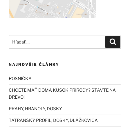
Hľadať:
Vyhľad
NAJNOVŠIE ČLÁNKY
ROSNIČKA
CHCETE MAŤ DOMA KÚSOK PRÍRODY? STAVTE NA
DREVO!
PRAHY, HRANOLY, DOSKY…
TATRANSKÝ PROFIL, DOSKY, DLÁŽKOVICA