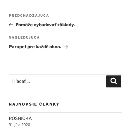
Navigácia
Predchádzajúci
PREDCHÁDZAJÚCA
v
článok
Pomôže vybudovať základy.
článku
Ďalší
NASLEDUJÚCA
článok
Parapet pre každé okno.
Hľadať:
Vyhľad
NAJNOVŠIE ČLÁNKY
ROSNIČKA
31. júla 2026