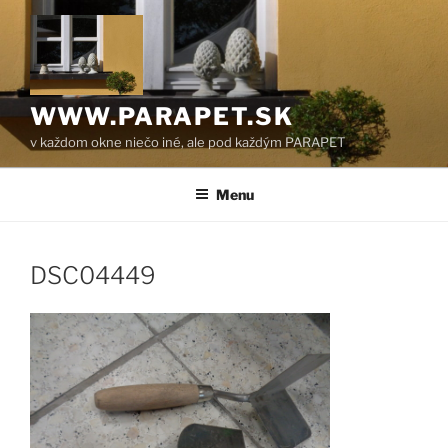
Prejsť
na
obsah
WWW.PARAPET.SK
v každom okne niečo iné, ale pod každým PARAPET
Menu
DSC04449