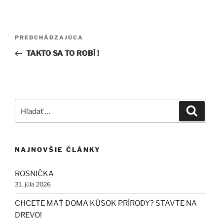
Navigácia
Predchádzajúci
PREDCHÁDZAJÚCA
v
článok
TAKTO SA TO ROBÍ !
článku
Hľadať:
Vyhľad
NAJNOVŠIE ČLÁNKY
ROSNIČKA
31. júla 2026
CHCETE MAŤ DOMA KÚSOK PRÍRODY? STAVTE NA
DREVO!