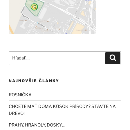
Hľadať:
Vyhľad
NAJNOVŠIE ČLÁNKY
ROSNIČKA
CHCETE MAŤ DOMA KÚSOK PRÍRODY? STAVTE NA
DREVO!
PRAHY, HRANOLY, DOSKY…