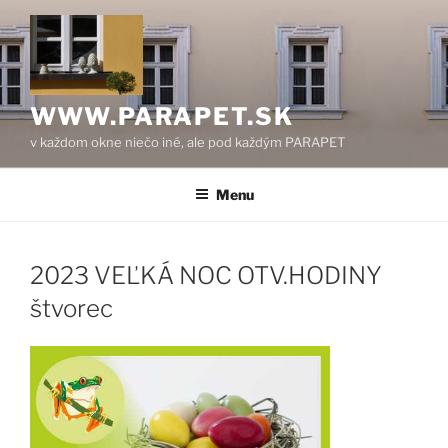
Prejsť
na
obsah
WWW.PARAPET.SK
v každom okne niečo iné, ale pod každým PARAPET
Menu
2023 VEĽKÁ NOC OTV.HODINY
štvorec