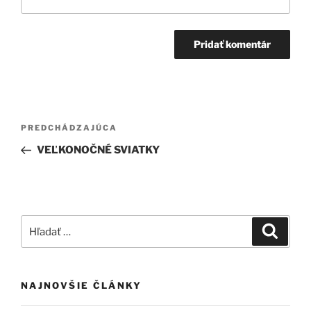
Navigácia
Predchádzajúci
PREDCHÁDZAJÚCA
v
článok
VEĽKONOČNÉ SVIATKY
článku
Hľadať:
Vyhľad
NAJNOVŠIE ČLÁNKY