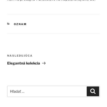
KATEGÓRIE
OZNAM
Navigácia
v
Ďalší
NASLEDUJÚCA
článku
článok
Elegantná kolekcia
Hľadať:
Vyhľad