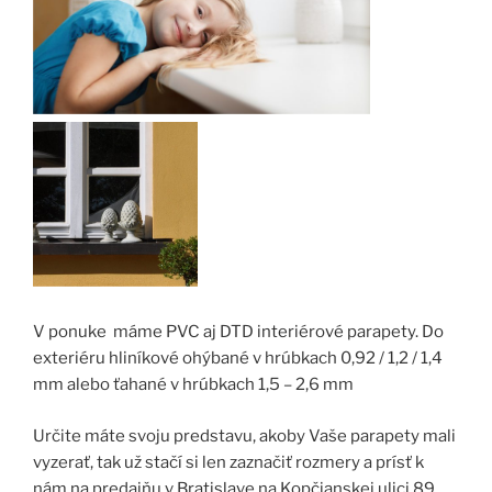
V ponuke máme PVC aj DTD interiérové parapety. Do
exteriéru hliníkové ohýbané v hrúbkach 0,92 / 1,2 / 1,4
mm alebo ťahané v hrúbkach 1,5 – 2,6 mm
Určite máte svoju predstavu, akoby Vaše parapety mali
vyzerať, tak už stačí si len zaznačiť rozmery a prísť k
nám na predajňu v Bratislave na Kopčianskej ulici 89.