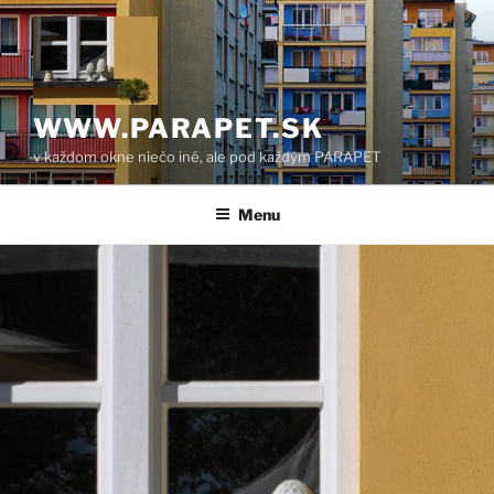
Prejsť
na
obsah
WWW.PARAPET.SK
v každom okne niečo iné, ale pod každým PARAPET
Menu