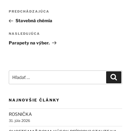
Navigácia
Predchádzajúci
PREDCHÁDZAJÚCA
v
článok
Stavebná chémia
článku
Ďalší
NASLEDUJÚCA
článok
Parapety na výber.
Hľadať:
Vyhľad
NAJNOVŠIE ČLÁNKY
ROSNIČKA
31. júla 2026