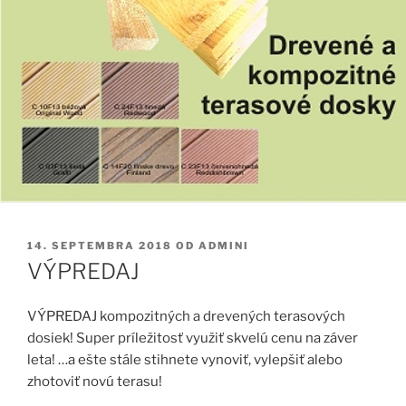
PUBLIKOVANÉ
14. SEPTEMBRA 2018
OD
ADMINI
VÝPREDAJ
VÝPREDAJ kompozitných a drevených terasových
dosiek!
Super príležitosť využiť skvelú cenu na záver
leta! …a ešte stále stihnete vynoviť, vylepšiť alebo
zhotoviť novú terasu!