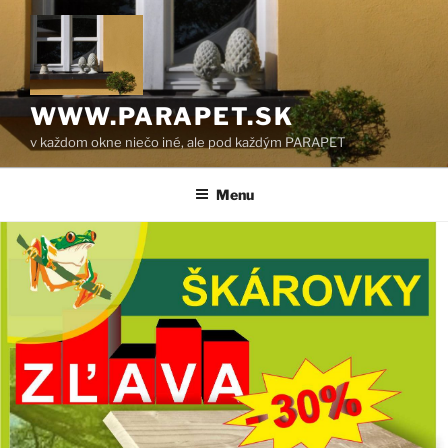
Prejsť
na
obsah
WWW.PARAPET.SK
v každom okne niečo iné, ale pod každým PARAPET
Menu