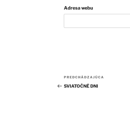
Adresa webu
Navigácia
Predchádzajúci
PREDCHÁDZAJÚCA
v
článok
SVIATOČNÉ DNI
článku