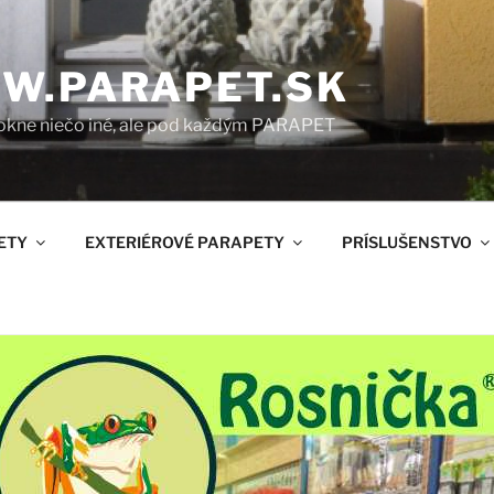
W.PARAPET.SK
okne niečo iné, ale pod každým PARAPET
ETY
EXTERIÉROVÉ PARAPETY
PRÍSLUŠENSTVO