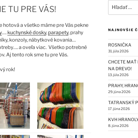
Hľadať:
E TU PRE VÁS!
je hotová a všetko máme pre Vás pekne
NAJNOVŠIE 
y
….
kuchynské dosky
,
parapety
, prahy
lníky, konzoly, nábytkové kovania…
ROSNIČKA
otreby…. a oveľa viac. Všetko potrebné
31. júla 2026
v. Aj tento rok sme tu pre Vás.
CHCETE MAŤ 
NA DREVO!
vý rok!
13. júla 2026
PRAHY, HRAN
29. júna 2026
TATRANSKÝ P
17. júna 2026
KVH HRANOL
8. júna 2026