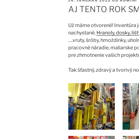
PUBLIKOVANÉ
14. JANUÁRA 2022
OD
ADMINI
AJ TENTO ROK SM
Už máme otvorené! Inventúra 
nachystané.
Hranoly, dosky, lišt
….vruty, šróby, hmoždinky, uho
pracovné náradie, maliarske p
pre zhmotnenie vašich projekto
Tak šťastný, zdravý a tvorivý no