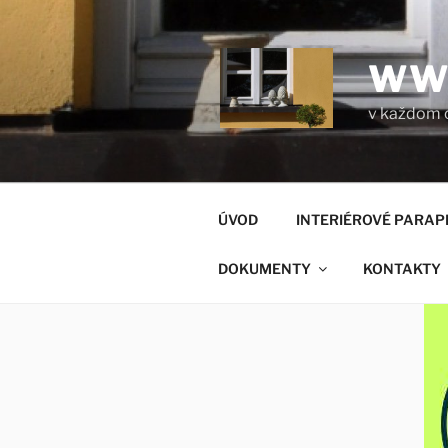
Prejsť
na
obsah
WW
v každom 
ÚVOD
INTERIÉROVÉ PARAP
DOKUMENTY
KONTAKTY