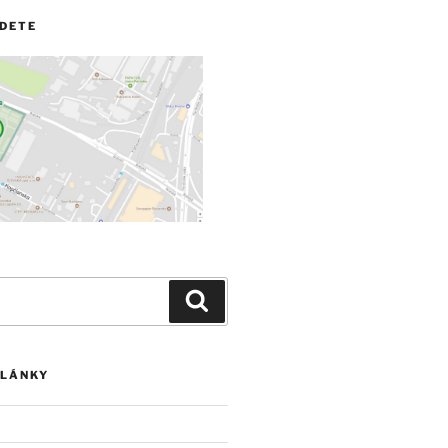
JDETE
Vyhľadávanie
ČLÁNKY