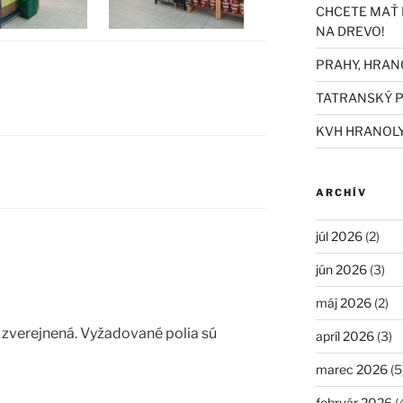
CHCETE MAŤ 
NA DREVO!
PRAHY, HRAN
TATRANSKÝ P
KVH HRANOL
ARCHÍV
júl 2026
(2)
jún 2026
(3)
máj 2026
(2)
zverejnená.
Vyžadované polia sú
apríl 2026
(3)
marec 2026
(5
február 2026
(