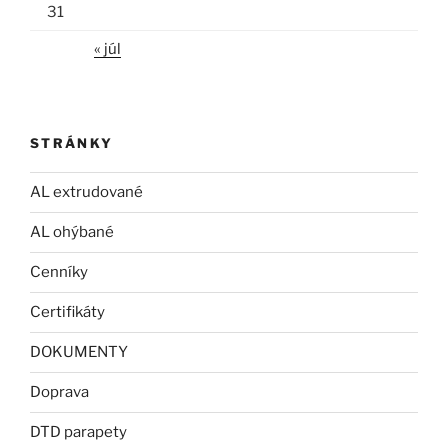
31
« júl
STRÁNKY
AL extrudované
AL ohýbané
Cenníky
Certifikáty
DOKUMENTY
Doprava
DTD parapety