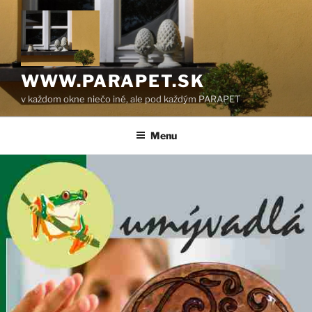
Prejsť
na
obsah
WWW.PARAPET.SK
v každom okne niečo iné, ale pod každým PARAPET
Menu