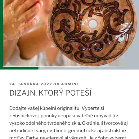
PUBLIKOVANÉ
24. JANUÁRA 2022
OD
ADMINI
DIZAJN, KTORÝ POTEŠÍ
Dodajte vašej kúpeľni originalitu! Vyberte si
z Rosničkovej ponuky neopakovateľné umývadlá z
vysoko odolného
tvrdeného skla. Okrúhle, štvorcové aj
netradičné tvary, rastlinné, geometrické aj abstraktné
motívy. Farby nevtieravé aj výrazné. Je z čoho vyberať