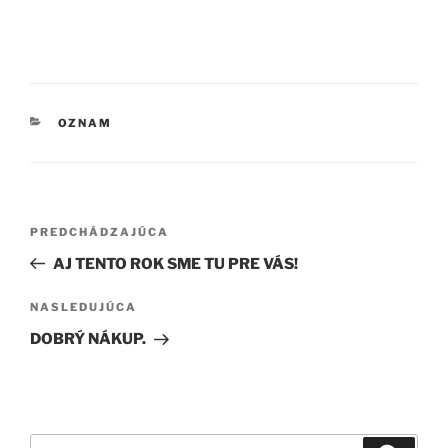
KATEGÓRIE
OZNAM
Navigácia
Predchádzajúci
PREDCHÁDZAJÚCA
v
článok
AJ TENTO ROK SME TU PRE VÁS!
článku
Ďalší
NASLEDUJÚCA
článok
DOBRÝ NÁKUP.
Hľadať: