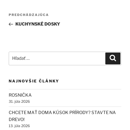
Navigácia
Predchádzajúci
PREDCHÁDZAJÚCA
v
článok
KUCHYNSKÉ DOSKY
článku
Hľadať:
Vyhľad
NAJNOVŠIE ČLÁNKY
ROSNIČKA
31. júla 2026
CHCETE MAŤ DOMA KÚSOK PRÍRODY? STAVTE NA
DREVO!
13. júla 2026