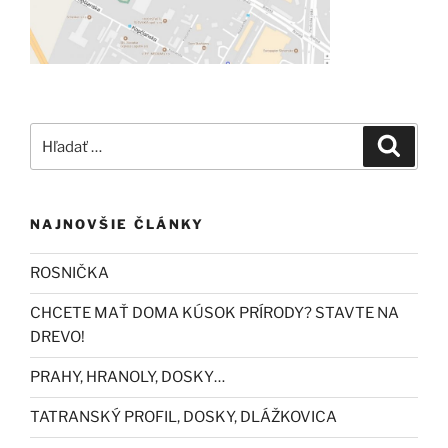
Hľadať:
Vyhľad
NAJNOVŠIE ČLÁNKY
ROSNIČKA
CHCETE MAŤ DOMA KÚSOK PRÍRODY? STAVTE NA
DREVO!
PRAHY, HRANOLY, DOSKY…
TATRANSKÝ PROFIL, DOSKY, DLÁŽKOVICA