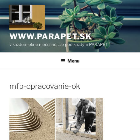
Prejsť
na
obsah
WWW.PARAPET.SK
v každom okne niečo iné, ale pod každým PARAPET
Menu
mfp-opracovanie-ok