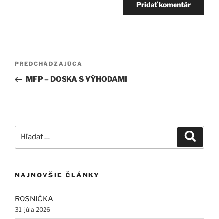
Navigácia
Predchádzajúci
PREDCHÁDZAJÚCA
v
článok
MFP – DOSKA S VÝHODAMI
článku
Hľadať:
Vyhľad
NAJNOVŠIE ČLÁNKY
ROSNIČKA
31. júla 2026