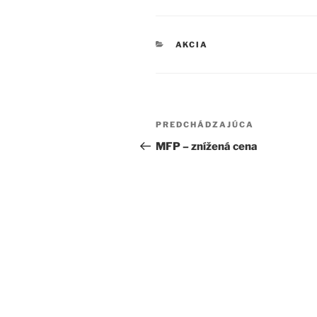
KATEGÓRIE
AKCIA
Navigácia
Predchádzajúci
PREDCHÁDZAJÚCA
v
článok
MFP – znížená cena
článku