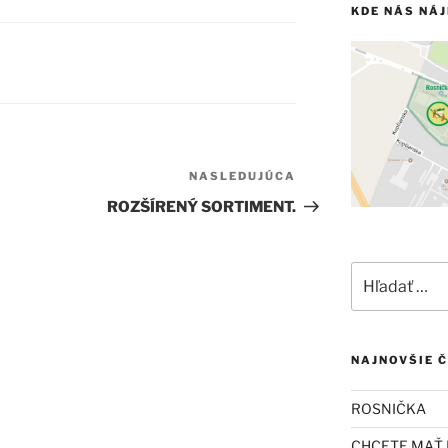
KDE NÁS NÁ
NASLEDUJÚCA
Ďalší
článok
ROZŠÍRENÝ SORTIMENT.
Hľadať:
NAJNOVŠIE 
ROSNIČKA
CHCETE MAŤ 