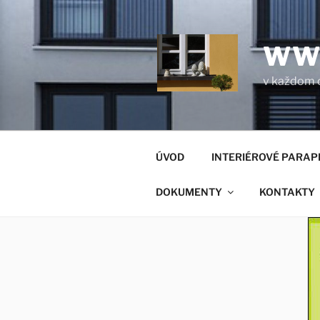
Prejsť
na
obsah
WW
v každom 
ÚVOD
INTERIÉROVÉ PARAP
DOKUMENTY
KONTAKTY