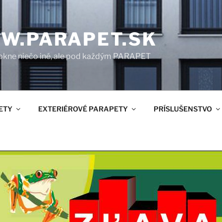
W.PARAPET.SK
okne niečo iné, ale pod každým PARAPET
ETY
EXTERIÉROVÉ PARAPETY
PRÍSLUŠENSTVO