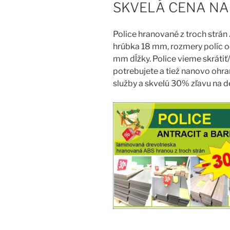
SKVELÁ CENA NA
Police hranované z troch strá
hrúbka 18 mm, rozmery políc 
mm dĺžky. Police vieme skrátiť/
potrebujete a tiež nanovo ohra
služby a skvelú 30% zľavu na 