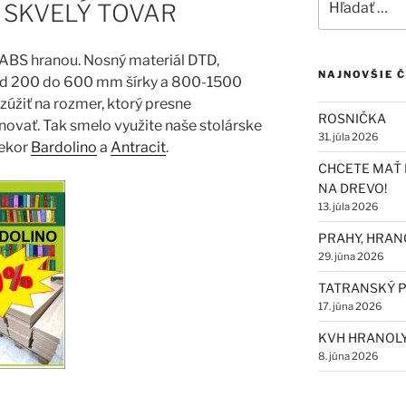
 SKVELÝ TOVAR
n ABS hranou.
Nosný materiál DTD,
NAJNOVŠIE 
od 200 do 600 mm šírky a 800-1500
zúžiť na rozmer, ktorý presne
ROSNIČKA
novať. Tak smelo využite naše stolárske
31. júla 2026
dekor
Bardolino
a
Antracit
.
CHCETE MAŤ 
NA DREVO!
13. júla 2026
PRAHY, HRAN
29. júna 2026
TATRANSKÝ P
17. júna 2026
KVH HRANOL
8. júna 2026