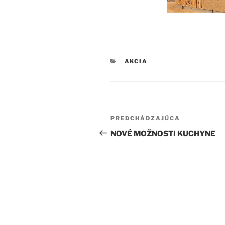
KATEGÓRIE
AKCIA
Navigácia
Predchádzajúci
PREDCHÁDZAJÚCA
v
článok
NOVÉ MOŽNOSTI KUCHYNE
článku