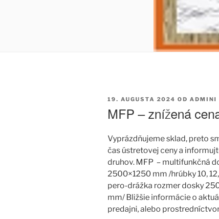
PUBLIKOVANÉ
19. AUGUSTA 2024
OD
ADMINI
MFP – znížená cen
Vyprázdňujeme sklad, preto sme
čas ústretovej ceny a
informujt
druhov. MFP – multifunkčná do
2500×1250 mm /hrúbky 10, 12, 1
pero-drážka rozmer dosky 250
mm/ Bližšie informácie o aktu
predajni, alebo prostredníctvo