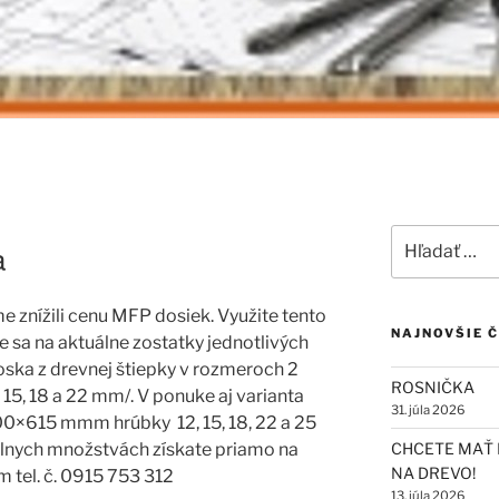
Hľadať:
a
 znížili cenu MFP dosiek. Využite tento
NAJNOVŠIE 
e sa na aktuálne zostatky jednotlivých
ska z drevnej štiepky v rozmeroch 2
ROSNIČKA
5, 18 a 22 mm/. V ponuke aj varianta
31. júla 2026
0×615 mmm hrúbky 12, 15, 18, 22 a 25
álnych množstvách získate priamo na
CHCETE MAŤ 
NA DREVO!
m tel. č. 0915 753 312
13. júla 2026