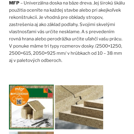
MFP
– Univerzálna doska na báze dreva. Jej širokú škálu
použitia oceníte na každej stavbe
alebo pri akejkoľvek
rekonštrukcii.
Je vhodná pre obklady stropov,
zastrešenia aj ako základ podlahy. Svojimi skvelými
vlastnosťami vás určite nesklame. A s prevedením
rovná hrana alebo perodrážka určite uľahčí vašu prácu.
V ponuke máme tri typy rozmerov dosky /2500×1250,
2500×615, 2050×925 mm/ v hrúbkach od 10 – 38 mm
aj v paletových odberoch.