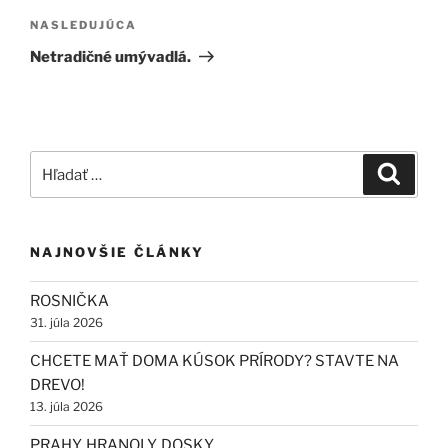
Ďalší
NASLEDUJÚCA
článok
Netradičné umývadlá.
Hľadať:
Vyhľad
NAJNOVŠIE ČLÁNKY
ROSNIČKA
31. júla 2026
CHCETE MAŤ DOMA KÚSOK PRÍRODY? STAVTE NA
DREVO!
13. júla 2026
PRAHY, HRANOLY, DOSKY…