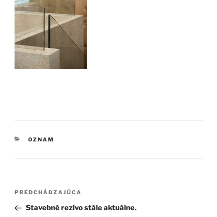
KATEGÓRIE
OZNAM
Navigácia
Predchádzajúci
PREDCHÁDZAJÚCA
v
článok
Stavebné rezivo stále aktuálne.
článku