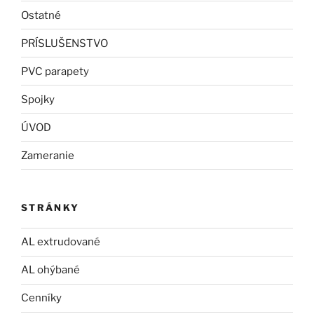
Ostatné
PRÍSLUŠENSTVO
PVC parapety
Spojky
ÚVOD
Zameranie
STRÁNKY
AL extrudované
AL ohýbané
Cenníky