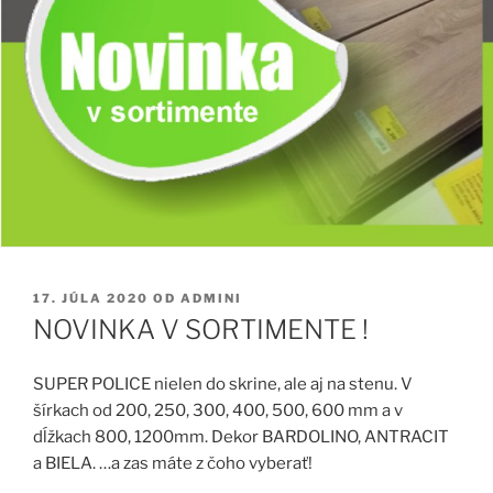
PUBLIKOVANÉ
17. JÚLA 2020
OD
ADMINI
NOVINKA V SORTIMENTE !
SUPER POLICE nielen do skrine, ale aj na stenu.
V
šírkach od 200, 250, 300, 400, 500, 600 mm a v
dĺžkach 800, 1200mm. Dekor BARDOLINO, ANTRACIT
a BIELA. …a zas máte z čoho vyberať!