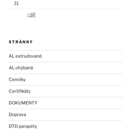
31
« júl
STRÁNKY
AL extrudované
AL ohýbané
Cenníky
Certifikáty
DOKUMENTY
Doprava
DTD parapety