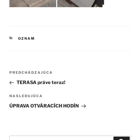
KATEGÓRIE
OZNAM
Navigácia
Predchádzajúci
PREDCHÁDZAJÚCA
v
článok
TERASA práve teraz!
článku
Ďalší
NASLEDUJÚCA
článok
ÚPRAVA OTVÁRACÍCH HODÍN
Hľadať: