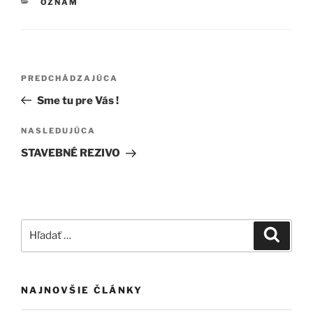
KATEGÓRIE
OZNAM
Navigácia
Predchádzajúci
PREDCHÁDZAJÚCA
v
článok
Sme tu pre Vás !
článku
Ďalší
NASLEDUJÚCA
článok
STAVEBNÉ REZIVO
Hľadať:
Vyhľad
NAJNOVŠIE ČLÁNKY