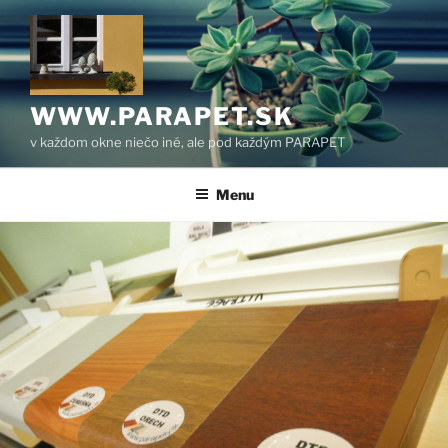
Prejsť
na
obsah
WWW.PARAPET.SK
v každom okne niečo iné, ale pod každým PARAPET
Menu