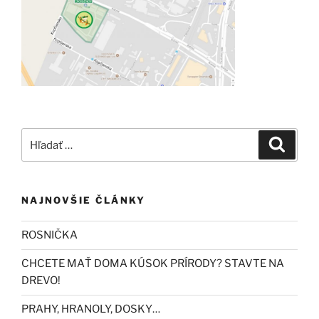
Hľadať:
Vyhľad
NAJNOVŠIE ČLÁNKY
ROSNIČKA
CHCETE MAŤ DOMA KÚSOK PRÍRODY? STAVTE NA
DREVO!
PRAHY, HRANOLY, DOSKY…