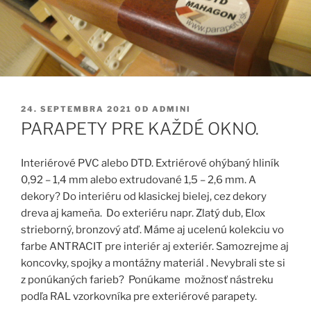
PUBLIKOVANÉ
24. SEPTEMBRA 2021
OD
ADMINI
PARAPETY PRE KAŽDÉ OKNO.
Interiérové PVC alebo DTD. Extriérové ohýbaný hliník
0,92 – 1,4 mm alebo extrudované 1,5 – 2,6 mm. A
dekory?
Do interiéru od klasickej bielej, cez dekory
dreva aj kameňa. Do exteriéru napr. Zlatý dub, Elox
strieborný, bronzový atď. Máme aj ucelenú kolekciu vo
farbe ANTRACIT pre interiér aj exteriér. Samozrejme aj
koncovky, spojky a montážny materiál . Nevybrali ste si
z ponúkaných farieb? Ponúkame možnosť nástreku
podľa RAL vzorkovníka pre exteriérové parapety.