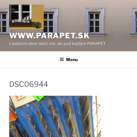
Prejsť
na
obsah
WWW.PARAPET.SK
v každom okne niečo iné, ale pod každým PARAPET
Menu
DSC06944