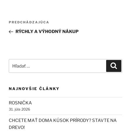
Navigácia
Predchádzajúci
PREDCHÁDZAJÚCA
v
článok
RÝCHLY A VÝHODNÝ NÁKUP
článku
Hľadať:
Vyhľad
NAJNOVŠIE ČLÁNKY
ROSNIČKA
31. júla 2026
CHCETE MAŤ DOMA KÚSOK PRÍRODY? STAVTE NA
DREVO!