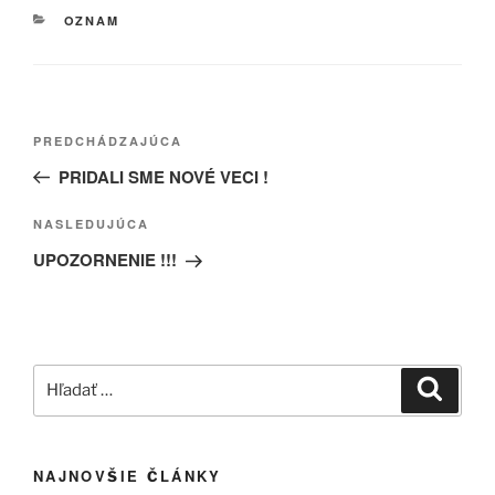
KATEGÓRIE
OZNAM
Navigácia
Predchádzajúci
PREDCHÁDZAJÚCA
v
článok
PRIDALI SME NOVÉ VECI !
článku
Ďalší
NASLEDUJÚCA
článok
UPOZORNENIE !!!
Hľadať:
Vyhľad
NAJNOVŠIE ČLÁNKY