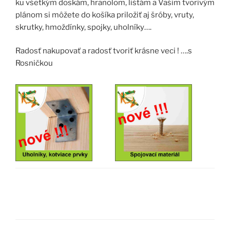
ku všetkým doskám, hranolom, lištám a Vašim tvorivým
plánom si môžete do košíka priložiť aj šróby, vruty,
skrutky, hmoždínky, spojky, uholníky….
Radosť nakupovať a radosť tvoriť krásne veci ! ….s
Rosničkou