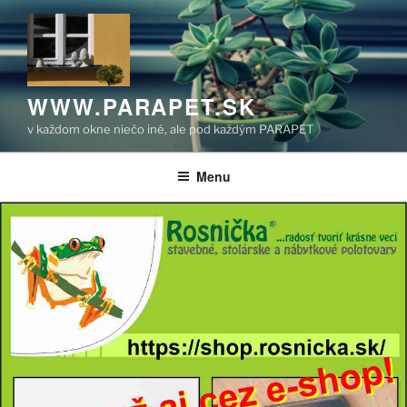
Prejsť
na
obsah
WWW.PARAPET.SK
v každom okne niečo iné, ale pod každým PARAPET
Menu