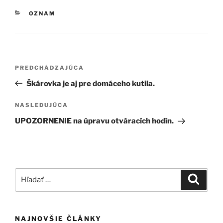
KATEGÓRIE
OZNAM
Navigácia
Predchádzajúci
PREDCHÁDZAJÚCA
v
článok
Škárovka je aj pre domáceho kutila.
článku
Ďalší
NASLEDUJÚCA
článok
UPOZORNENIE na úpravu otváracích hodín.
Hľadať:
Vyhľad
NAJNOVŠIE ČLÁNKY