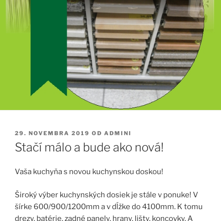
PUBLIKOVANÉ
29. NOVEMBRA 2019
OD
ADMINI
Stačí málo a bude ako nová!
Vaša kuchyňa s novou kuchynskou doskou!
Široký výber kuchynských dosiek je stále v ponuke! V
šírke 600/900/1200mm a v dĺžke do 4100mm. K tomu
drezy, batérie, zadné panely, hrany, lišty, koncovky. A