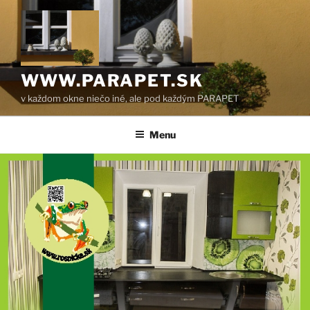
Prejsť
na
obsah
WWW.PARAPET.SK
v každom okne niečo iné, ale pod každým PARAPET
Menu