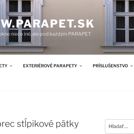
W.PARAPET.SK
okne niečo iné, ale pod každým PARAPET
ETY
EXTERIÉROVÉ PARAPETY
PRÍSLUŠENSTVO
rec stĺpikové pätky
Hľadať: