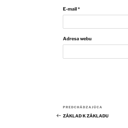
E-mail
*
Adresa webu
Navigácia
Predchádzajúci
PREDCHÁDZAJÚCA
v
článok
ZÁKLAD K ZÁKLADU
článku