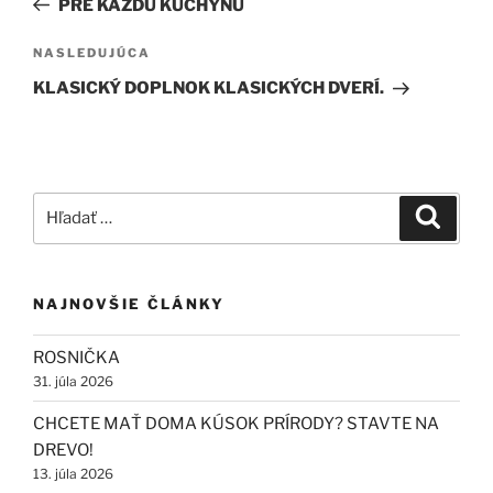
PRE KAŽDÚ KUCHYŇU
článku
Ďalší
NASLEDUJÚCA
článok
KLASICKÝ DOPLNOK KLASICKÝCH DVERÍ.
Hľadať:
Vyhľad
NAJNOVŠIE ČLÁNKY
ROSNIČKA
31. júla 2026
CHCETE MAŤ DOMA KÚSOK PRÍRODY? STAVTE NA
DREVO!
13. júla 2026