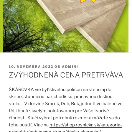
PUBLIKOVANÉ
10. NOVEMBRA 2022
OD
ADMINI
ZVÝHODNENÁ CENA PRETRVÁVA
ŠKÁROVKA vie byť skvelou policou na stenu aj do
skrine, stupnicou na schodisku, pracovnou doskou
stola…. V drevine Smrek, Dub, Buk, jednotlivo balené vo
fólii budú
skvelým polotovarom pre Vaše tvorivé
činnosti. Stačí vybrať potrebný rozmer a môžete sa do
toho pustiť. Viac na
https://shop.rosnicka.sk/kategoria-
produktu/hoblovane-drevo/dosky-skarovky/
.