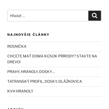
Hľadať:
Vyhľad
NAJNOVŠIE ČLÁNKY
ROSNIČKA
CHCETE MAŤ DOMA KÚSOK PRÍRODY? STAVTE NA
DREVO!
PRAHY, HRANOLY, DOSKY…
TATRANSKÝ PROFIL, DOSKY, DLÁŽKOVICA
KVH HRANOLY