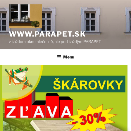
Prejsť
na
obsah
WWW.PARAPET.SK
v každom okne niečo iné, ale pod každým PARAPET
Menu