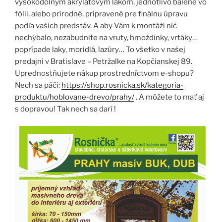
vysokodolným akrylátovým lakom, jednotlivo balené vo
fólii, alebo prírodné, pripravené pre finálnu úpravu
podľa vašich predstáv. A aby Vám k montáži nič
nechýbalo, nezabudnite na vruty, hmoždínky, vrtáky…
poprípade laky, moridlá, lazúry… To všetko v našej
predajni v Bratislave – Petržalke na Kopčianskej 89.
Uprednostňujete nákup prostredníctvom e-shopu?
Nech sa páči:
https://shop.rosnicka.sk/kategoria-
produktu/hoblovane-drevo/prahy/
. A môžete to mať aj
s dopravou! Tak nech sa darí !