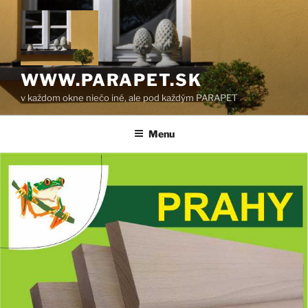
Prejsť
na
obsah
WWW.PARAPET.SK
v každom okne niečo iné, ale pod každým PARAPET
Menu