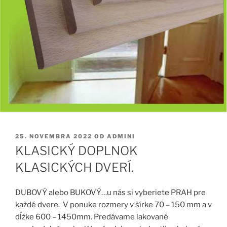
PUBLIKOVANÉ
25. NOVEMBRA 2022
OD
ADMINI
KLASICKÝ DOPLNOK
KLASICKÝCH DVERÍ.
DUBOVÝ alebo BUKOVÝ…u nás si vyberiete PRAH pre
každé dvere. V ponuke rozmery
v šírke 70 – 150 mm a v
dĺžke 600 – 1450mm. Predávame lakované