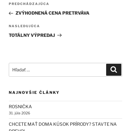
Navigácia
Predchádzajúci
PREDCHÁDZAJÚCA
v
článok
ZVÝHODNENÁ CENA PRETRVÁVA
článku
Ďalší
NASLEDUJÚCA
článok
TOTÁLNY VÝPREDAJ
Hľadať:
Vyhľad
NAJNOVŠIE ČLÁNKY
ROSNIČKA
31. júla 2026
CHCETE MAŤ DOMA KÚSOK PRÍRODY? STAVTE NA