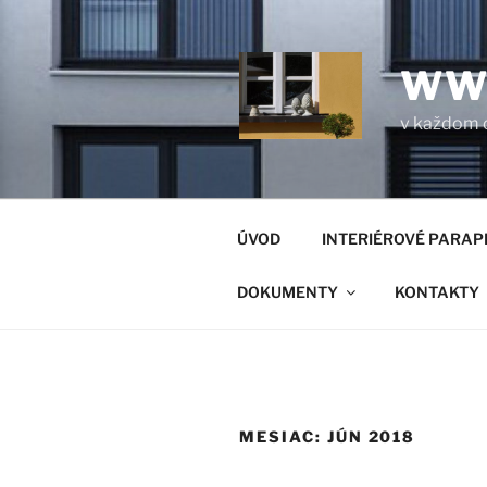
Prejsť
na
obsah
WW
v každom 
ÚVOD
INTERIÉROVÉ PARAP
DOKUMENTY
KONTAKTY
MESIAC:
JÚN 2018