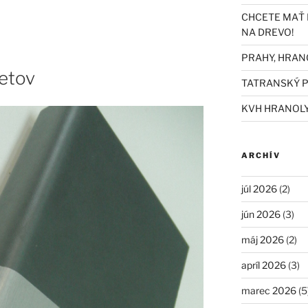
CHCETE MAŤ 
NA DREVO!
PRAHY, HRAN
etov
TATRANSKÝ P
KVH HRANOL
ARCHÍV
júl 2026
(2)
jún 2026
(3)
máj 2026
(2)
apríl 2026
(3)
marec 2026
(5