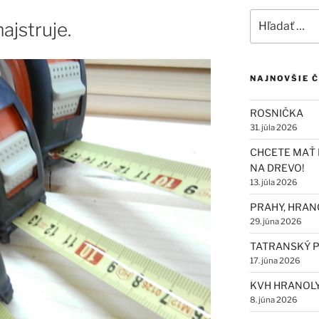
Hľadať:
ajstruje.
NAJNOVŠIE 
ROSNIČKA
31. júla 2026
CHCETE MAŤ 
NA DREVO!
13. júla 2026
PRAHY, HRAN
29. júna 2026
TATRANSKÝ P
17. júna 2026
KVH HRANOL
8. júna 2026