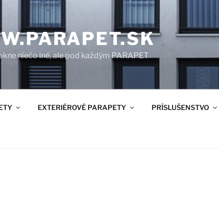
W.PARAPET.SK
okne niečo iné, ale pod každým PARAPET
ETY
EXTERIÉROVÉ PARAPETY
PRÍSLUŠENSTVO