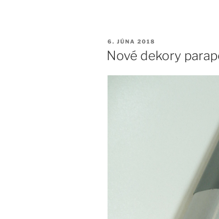
PUBLIKOVANÉ
6. JÚNA 2018
Nové dekory parap