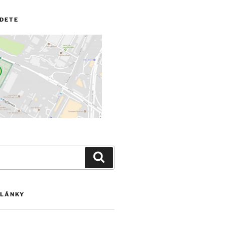
JDETE
Vyhľadávanie
ČLÁNKY