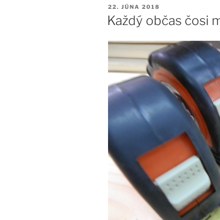
PUBLIKOVANÉ
22. JÚNA 2018
Každý občas čosi m