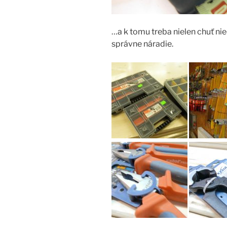
…a k tomu treba nielen chuť nie
správne náradie.