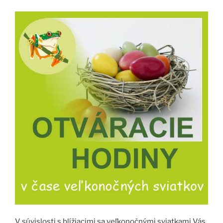
V súvislosti s blížiacimi sa veľkonočnými sviatkami Vás