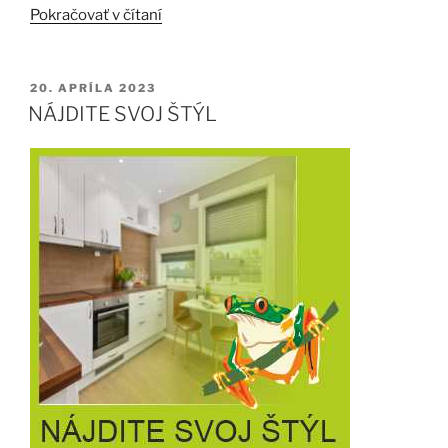
„PARAPET
Pokračovať v čítaní
TAKÝ
AKO
MÁ
PUBLIKOVANÉ
20. APRÍLA 2023
BYŤ!“
NÁJDITE SVOJ ŠTÝL