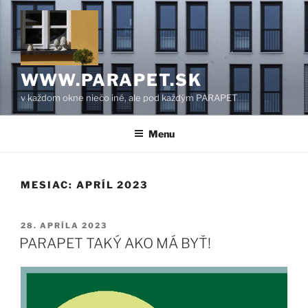
Prejsť
na
obsah
WWW.PARAPET.SK
v každom okne niečo iné, ale pod každým PARAPET
Menu
MESIAC:
APRÍL 2023
PUBLIKOVANÉ
28. APRÍLA 2023
PARAPET TAKÝ AKO MÁ BYŤ!