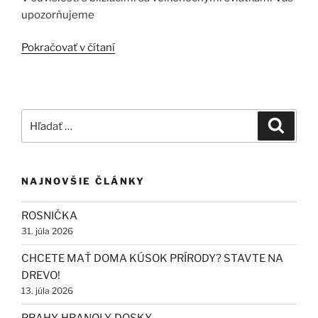
upozorňujeme
„VEĽKONOČNÉ
Pokračovať v čítaní
SVIATKY“
Hľadať:
Vyhľad
NAJNOVŠIE ČLÁNKY
ROSNIČKA
31. júla 2026
CHCETE MAŤ DOMA KÚSOK PRÍRODY? STAVTE NA
DREVO!
13. júla 2026