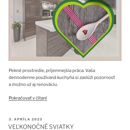
Pekné prostredie, príjemnejšia práca. Vaša
dennodenne používaná kuchyňa si zaslúži pozornosť
a možno už aj renováciu.
„VARENIE
Pokračovať v čítaní
V
PEKNEJ
KUCHYNKE“
PUBLIKOVANÉ
3. APRÍLA 2023
VEĽKONOČNÉ SVIATKY