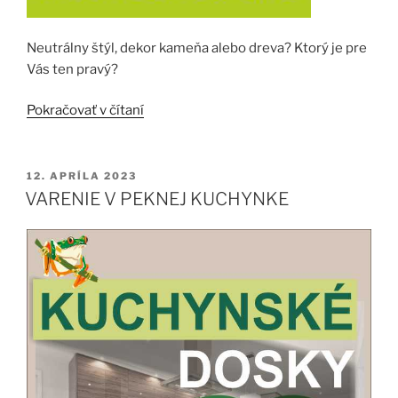
Neutrálny štýl, dekor kameňa alebo dreva? Ktorý je pre
Vás ten pravý?
„NÁJDITE
Pokračovať v čítaní
SVOJ
ŠTÝL“
PUBLIKOVANÉ
12. APRÍLA 2023
VARENIE V PEKNEJ KUCHYNKE