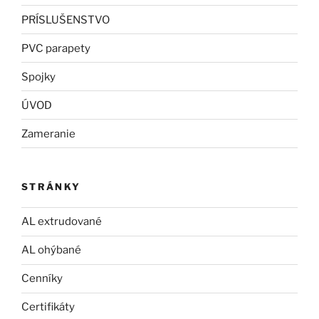
PRÍSLUŠENSTVO
PVC parapety
Spojky
ÚVOD
Zameranie
STRÁNKY
AL extrudované
AL ohýbané
Cenníky
Certifikáty