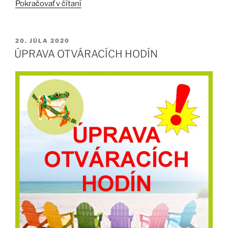
„ROSNIČKA“
Pokračovať v čítaní
PUBLIKOVANÉ
20. JÚLA 2020
ÚPRAVA OTVÁRACÍCH HODÍN