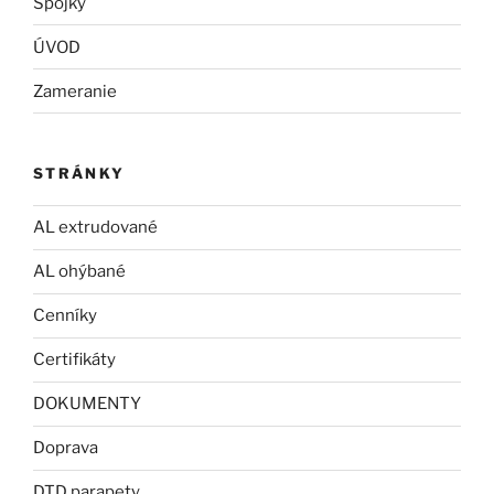
Spojky
ÚVOD
Zameranie
STRÁNKY
AL extrudované
AL ohýbané
Cenníky
Certifikáty
DOKUMENTY
Doprava
DTD parapety