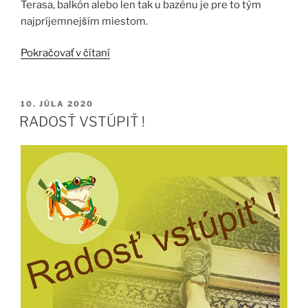
Terasa, balkón alebo
len tak u bazénu je pre to tým
najpríjemnejším miestom.
„TERASA
Pokračovať v čítaní
práve
teraz!“
PUBLIKOVANÉ
10. JÚLA 2020
RADOSŤ VSTÚPIŤ !