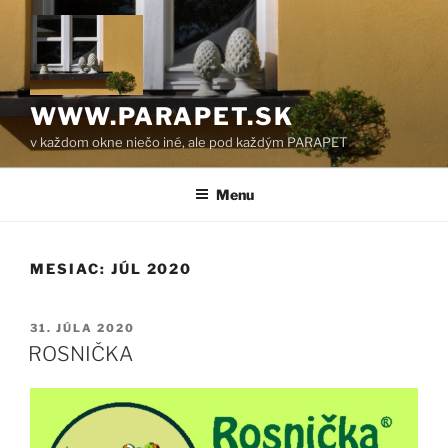
Prejsť
na
obsah
WWW.PARAPET.SK
v každom okne niečo iné, ale pod každým PARAPET
Menu
MESIAC:
JÚL 2020
PUBLIKOVANÉ
31. JÚLA 2020
ROSNIČKA