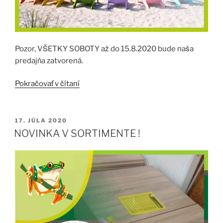
Pozor, VŠETKY SOBOTY až do 15.8.2020 bude naša
predajňa zatvorená.
„ÚPRAVA
Pokračovať v čítaní
OTVÁRACÍCH
HODÍN“
PUBLIKOVANÉ
17. JÚLA 2020
NOVINKA V SORTIMENTE !