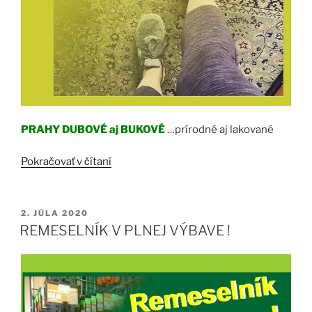
PRAHY DUBOVÉ aj BUKOVÉ
…prírodné aj lakované
„RADOSŤ
Pokračovať v čítaní
VSTÚPIŤ
!“
PUBLIKOVANÉ
2. JÚLA 2020
REMESELNÍK V PLNEJ VÝBAVE !