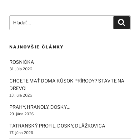
PLNEJ
VÝBAVE
!“
Hľadať:
Vyhľad
NAJNOVŠIE ČLÁNKY
ROSNIČKA
31. júla 2026
CHCETE MAŤ DOMA KÚSOK PRÍRODY? STAVTE NA
DREVO!
13. júla 2026
PRAHY, HRANOLY, DOSKY…
29. júna 2026
TATRANSKÝ PROFIL, DOSKY, DLÁŽKOVICA
17. júna 2026