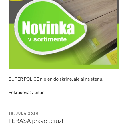
SUPER POLICE nielen do skrine, ale aj na stenu.
„NOVINKA
Pokračovať v čítaní
V
SORTIMENTE
!“
PUBLIKOVANÉ
16. JÚLA 2020
TERASA práve teraz!