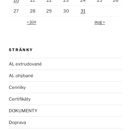
20
21
22
23
24
25
26
27
28
29
30
31
« jún
aug »
STRÁNKY
AL extrudované
AL ohýbané
Cenníky
Certifikáty
DOKUMENTY
Doprava