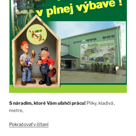
S náradím, ktoré Vám uľahčí prácu!
Pilky, kladivá ,
metre,
„REMESELNÍK
Pokračovať v čítaní
V