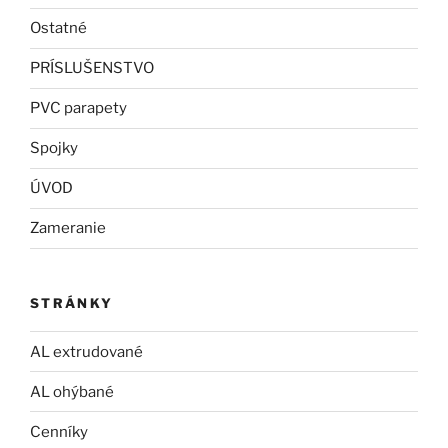
Ostatné
PRÍSLUŠENSTVO
PVC parapety
Spojky
ÚVOD
Zameranie
STRÁNKY
AL extrudované
AL ohýbané
Cenníky