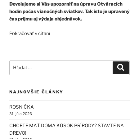
Dovoľujeme si Vás upozorniť na úpravu Otváracích
hodín počas vianočných sviatkov. Tak isto je upravený
čas príjmu aj výdaja objednávok.
„UPOZORNENIE“
Pokračovať v čítaní
Hľadať:
Vyhľad
NAJNOVŠIE ČLÁNKY
ROSNIČKA
31. júla 2026
CHCETE MAŤ DOMA KÚSOK PRÍRODY? STAVTE NA
DREVO!