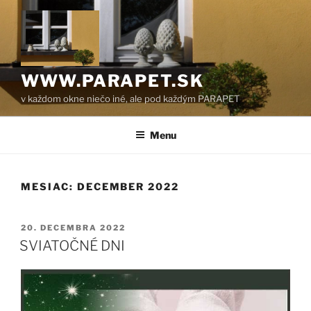
Prejsť
na
obsah
WWW.PARAPET.SK
v každom okne niečo iné, ale pod každým PARAPET
Menu
MESIAC:
DECEMBER 2022
PUBLIKOVANÉ
20. DECEMBRA 2022
SVIATOČNÉ DNI