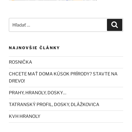
Hľadať:
Vyhľad
NAJNOVŠIE ČLÁNKY
ROSNIČKA
CHCETE MAŤ DOMA KÚSOK PRÍRODY? STAVTE NA
DREVO!
PRAHY, HRANOLY, DOSKY…
TATRANSKÝ PROFIL, DOSKY, DLÁŽKOVICA
KVH HRANOLY