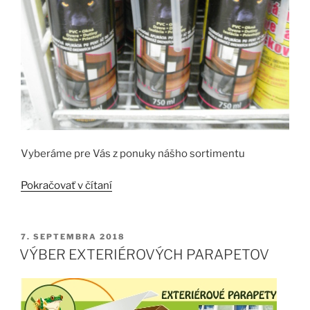
Vyberáme pre Vás z ponuky nášho sortimentu
„Stavebná
Pokračovať v čítaní
chémia“
PUBLIKOVANÉ
7. SEPTEMBRA 2018
VÝBER EXTERIÉROVÝCH PARAPETOV