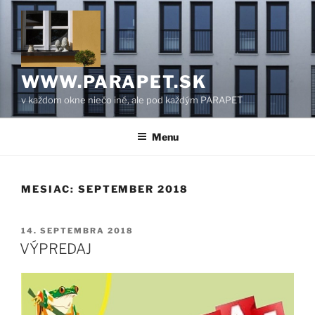
Prejsť
na
obsah
WWW.PARAPET.SK
v každom okne niečo iné, ale pod každým PARAPET
Menu
MESIAC:
SEPTEMBER 2018
PUBLIKOVANÉ
14. SEPTEMBRA 2018
VÝPREDAJ