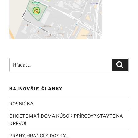
Hľadať:
Vyhľad
NAJNOVŠIE ČLÁNKY
ROSNIČKA
CHCETE MAŤ DOMA KÚSOK PRÍRODY? STAVTE NA
DREVO!
PRAHY, HRANOLY, DOSKY…