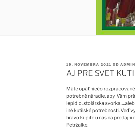
PUBLIKOVANÉ
19. NOVEMBRA 2021
OD
ADMIN
AJ PRE SVET KUT
Máte opäť niečo rozpracované
potrebné náradie, aby
Vám prá
lepidlo, stolárska svorka….alebo
iné kutilské potrebnosti. Veď v
hravo kúpite u nás na predajni
Petržalke.