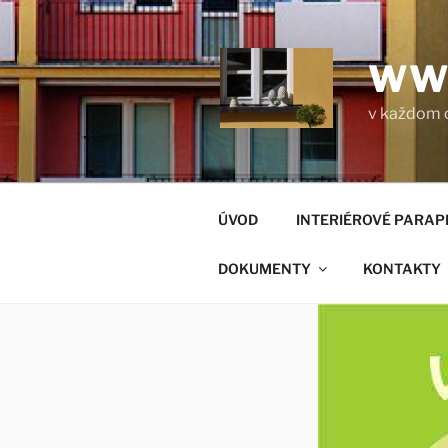
Prejsť
na
obsah
WW
v každom 
ÚVOD
INTERIÉROVÉ PARAP
DOKUMENTY
KONTAKTY