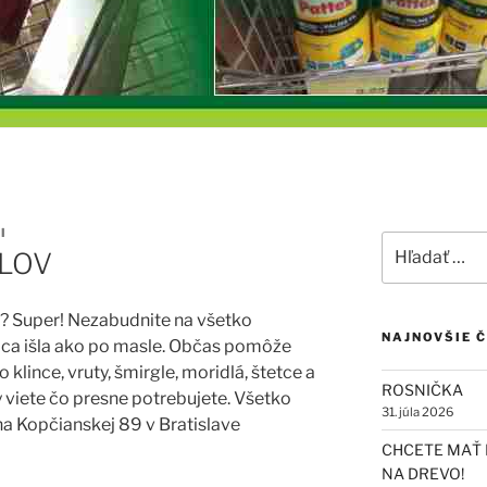
I
Hľadať:
ILOV
? Super! Nezabudnite na všetko
NAJNOVŠIE 
ca išla ako po masle. Občas pomôže
 klince, vruty, šmirgle, moridlá, štetce a
ROSNIČKA
y viete čo presne potrebujete. Všetko
31. júla 2026
 na Kopčianskej 89 v Bratislave
CHCETE MAŤ 
NA DREVO!