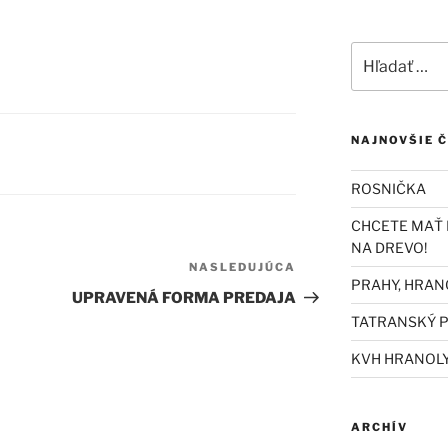
Hľadať:
NAJNOVŠIE 
ROSNIČKA
CHCETE MAŤ 
NA DREVO!
NASLEDUJÚCA
Ďalší
PRAHY, HRAN
článok
UPRAVENÁ FORMA PREDAJA
TATRANSKÝ P
KVH HRANOL
ARCHÍV