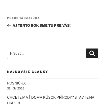
Navigácia
Predchádzajúci
PREDCHÁDZAJÚCA
v
článok
AJ TENTO ROK SME TU PRE VÁS!
článku
Hľadať:
Vyhľad
NAJNOVŠIE ČLÁNKY
ROSNIČKA
31. júla 2026
CHCETE MAŤ DOMA KÚSOK PRÍRODY? STAVTE NA
DREVO!